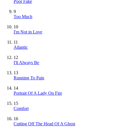
Poor Fake
9
Too Much
10
I'm Not in Love
11
Atlantic
12
I'll Always Be
13
Running To Pain
14
Portrait Of A Lady On Fire
15
Comfort
16
Cutting Off The Head Of A Ghost