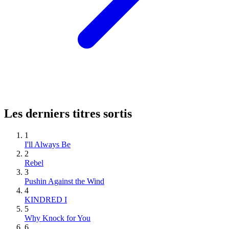
Les derniers titres sortis
1
I'll Always Be
2
Rebel
3
Pushin Against the Wind
4
KINDRED I
5
Why Knock for You
6