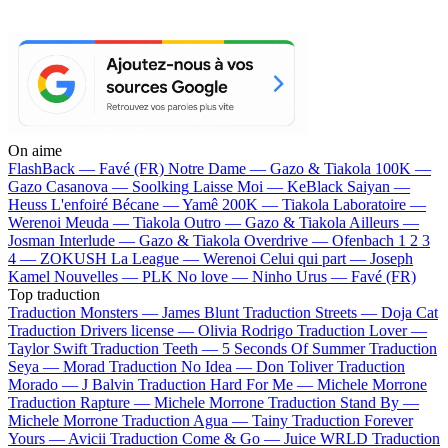
On aime
FlashBack —
Favé (FR)
Notre Dame —
Gazo & Tiakola
100K —
Gazo
Casanova —
Soolking
Laisse Moi —
KeBlack
Saiyan —
Heuss L'enfoiré
Bécane —
Yamê
200K —
Tiakola
Laboratoire —
Werenoi
Meuda —
Tiakola
Outro —
Gazo & Tiakola
Ailleurs —
Josman
Interlude —
Gazo & Tiakola
Overdrive —
Ofenbach
1 2 3
4 —
ZOKUSH
La League —
Werenoi
Celui qui part —
Joseph
Kamel
Nouvelles —
PLK
No love —
Ninho
Urus —
Favé (FR)
Top traduction
Traduction Monsters —
James Blunt
Traduction Streets —
Doja Cat
Traduction Drivers license —
Olivia Rodrigo
Traduction Lover —
Taylor Swift
Traduction Teeth —
5 Seconds Of Summer
Traduction
Seya —
Morad
Traduction No Idea —
Don Toliver
Traduction
Morado —
J Balvin
Traduction Hard For Me —
Michele Morrone
Traduction Rapture —
Michele Morrone
Traduction Stand By —
Michele Morrone
Traduction Agua —
Tainy
Traduction Forever
Yours —
Avicii
Traduction Come & Go —
Juice WRLD
Traduction