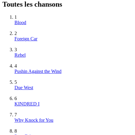
Toutes les chansons
1
Blood
2
Foreign Car
3
Rebel
4
Pushin Against the Wind
5
Due West
6
KINDRED I
7
Why Knock for You
8