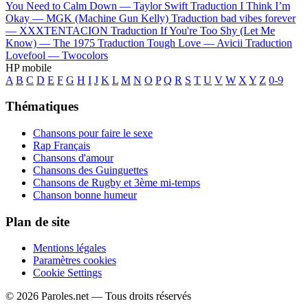
You Need to Calm Down —
Taylor Swift
Traduction I Think I’m
Okay —
MGK (Machine Gun Kelly)
Traduction bad vibes forever
—
XXXTENTACION
Traduction If You're Too Shy (Let Me
Know) —
The 1975
Traduction Tough Love —
Avicii
Traduction
Lovefool —
Twocolors
HP mobile
A
B
C
D
E
F
G
H
I
J
K
L
M
N
O
P
Q
R
S
T
U
V
W
X
Y
Z
0-9
Thématiques
Chansons pour faire le sexe
Rap Français
Chansons d'amour
Chansons des Guinguettes
Chansons de Rugby et 3ème mi-temps
Chanson bonne humeur
Plan de site
Mentions légales
Paramètres cookies
Cookie Settings
© 2026 Paroles.net — Tous droits réservés