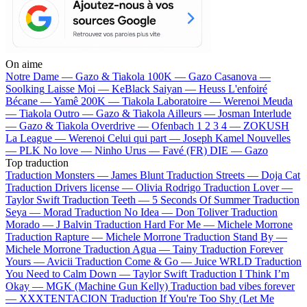
On aime
Notre Dame —
Gazo & Tiakola
100K —
Gazo
Casanova —
Soolking
Laisse Moi —
KeBlack
Saiyan —
Heuss L'enfoiré
Bécane —
Yamê
200K —
Tiakola
Laboratoire —
Werenoi
Meuda
—
Tiakola
Outro —
Gazo & Tiakola
Ailleurs —
Josman
Interlude
—
Gazo & Tiakola
Overdrive —
Ofenbach
1 2 3 4 —
ZOKUSH
La League —
Werenoi
Celui qui part —
Joseph Kamel
Nouvelles
—
PLK
No love —
Ninho
Urus —
Favé (FR)
DIE —
Gazo
Top traduction
Traduction Monsters —
James Blunt
Traduction Streets —
Doja Cat
Traduction Drivers license —
Olivia Rodrigo
Traduction Lover —
Taylor Swift
Traduction Teeth —
5 Seconds Of Summer
Traduction
Seya —
Morad
Traduction No Idea —
Don Toliver
Traduction
Morado —
J Balvin
Traduction Hard For Me —
Michele Morrone
Traduction Rapture —
Michele Morrone
Traduction Stand By —
Michele Morrone
Traduction Agua —
Tainy
Traduction Forever
Yours —
Avicii
Traduction Come & Go —
Juice WRLD
Traduction
You Need to Calm Down —
Taylor Swift
Traduction I Think I’m
Okay —
MGK (Machine Gun Kelly)
Traduction bad vibes forever
—
XXXTENTACION
Traduction If You're Too Shy (Let Me