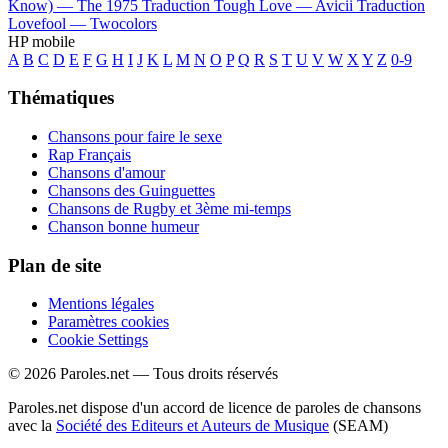
Know) —
The 1975
Traduction Tough Love —
Avicii
Traduction
Lovefool —
Twocolors
HP mobile
A
B
C
D
E
F
G
H
I
J
K
L
M
N
O
P
Q
R
S
T
U
V
W
X
Y
Z
0-9
Thématiques
Chansons pour faire le sexe
Rap Français
Chansons d'amour
Chansons des Guinguettes
Chansons de Rugby et 3ème mi-temps
Chanson bonne humeur
Plan de site
Mentions légales
Paramètres cookies
Cookie Settings
© 2026 Paroles.net — Tous droits réservés
Paroles.net dispose d'un accord de licence de paroles de chansons
avec la
Société des Editeurs et Auteurs de Musique
(SEAM)