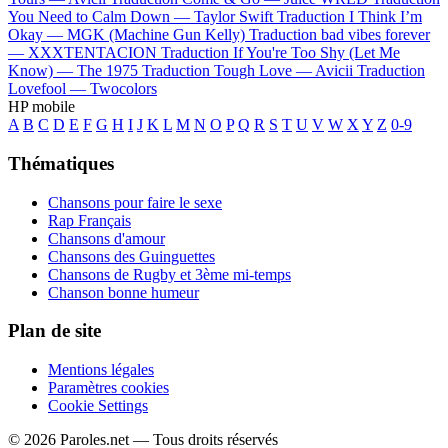
You Need to Calm Down —
Taylor Swift
Traduction I Think I’m
Okay —
MGK (Machine Gun Kelly)
Traduction bad vibes forever
—
XXXTENTACION
Traduction If You're Too Shy (Let Me
Know) —
The 1975
Traduction Tough Love —
Avicii
Traduction
Lovefool —
Twocolors
HP mobile
A
B
C
D
E
F
G
H
I
J
K
L
M
N
O
P
Q
R
S
T
U
V
W
X
Y
Z
0-9
Thématiques
Chansons pour faire le sexe
Rap Français
Chansons d'amour
Chansons des Guinguettes
Chansons de Rugby et 3ème mi-temps
Chanson bonne humeur
Plan de site
Mentions légales
Paramètres cookies
Cookie Settings
© 2026 Paroles.net — Tous droits réservés