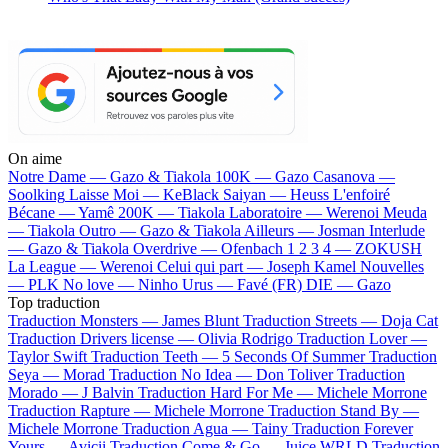
On aime
Notre Dame —
Gazo & Tiakola
100K —
Gazo
Casanova —
Soolking
Laisse Moi —
KeBlack
Saiyan —
Heuss L'enfoiré
Bécane —
Yamê
200K —
Tiakola
Laboratoire —
Werenoi
Meuda
—
Tiakola
Outro —
Gazo & Tiakola
Ailleurs —
Josman
Interlude
—
Gazo & Tiakola
Overdrive —
Ofenbach
1 2 3 4 —
ZOKUSH
La League —
Werenoi
Celui qui part —
Joseph Kamel
Nouvelles
—
PLK
No love —
Ninho
Urus —
Favé (FR)
DIE —
Gazo
Top traduction
Traduction Monsters —
James Blunt
Traduction Streets —
Doja Cat
Traduction Drivers license —
Olivia Rodrigo
Traduction Lover —
Taylor Swift
Traduction Teeth —
5 Seconds Of Summer
Traduction
Seya —
Morad
Traduction No Idea —
Don Toliver
Traduction
Morado —
J Balvin
Traduction Hard For Me —
Michele Morrone
Traduction Rapture —
Michele Morrone
Traduction Stand By —
Michele Morrone
Traduction Agua —
Tainy
Traduction Forever
Yours —
Avicii
Traduction Come & Go —
Juice WRLD
Traduction