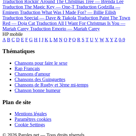
Traduction Rockin' Around The Christmas Tree —
Brenda Lee
Traduction The Magic Key —
One-T
Traduction Godzilla —
Eminem
Traduction What Was I Made For? —
Billie Eilish
Traduction Special —
Dave & Tiakola
Traduction Paint The Town
Red —
Doja Cat
Traduction All I Want For Christmas Is You —
Mariah Carey
Traduction Emorio —
Mariah Carey
HP mobile
A
B
C
D
E
F
G
H
I
J
K
L
M
N
O
P
Q
R
S
T
U
V
W
X
Y
Z
0-9
Thématiques
Chansons pour faire le sexe
Rap Français
Chansons d'amour
Chansons des Guinguettes
Chansons de Rugby et 3ème mi-temps
Chanson bonne humeur
Plan de site
Mentions légales
Paramètres cookies
Cookie Settings
© 2026 Paroles.net — Tous droits réservés