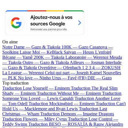
On aime
Notre Dame —
Gazo & Tiakola
100K —
Gazo
Casanova —
Soolking
Laisse Moi —
KeBlack
Saiyan —
Heuss L'enfoiré
Bécane —
Yamê
200K —
Tiakola
Laboratoire —
Werenoi
Meuda
—
Tiakola
Outro —
Gazo & Tiakola
Ailleurs —
Josman
Interlude
—
Gazo & Tiakola
Overdrive —
Ofenbach
1 2 3 4 —
ZOKUSH
La League —
Werenoi
Celui qui part —
Joseph Kamel
Nouvelles
—
PLK
No love —
Ninho
Urus —
Favé (FR)
DIE —
Gazo
Top traduction
Traduction Lose Yourself —
Eminem
Traduction The Real Slim
Shady —
Eminem
Traduction Without Me —
Eminem
Traduction
Someone You Loved —
Lewis Capaldi
Traduction Another Love
—
Tom Odell
Traduction Mockingbird —
Eminem
Traduction Can't
Hold Us —
Macklemore and Ryan Lewis
Traduction Last
Christmas —
Wham
Traduction Demons —
Imagine Dragons
Traduction Flowers —
Miley Cyrus
Traduction Lose Control —
Teddy Swims
Traduction BESO —
ROSALÍA & Rauw Alejandro