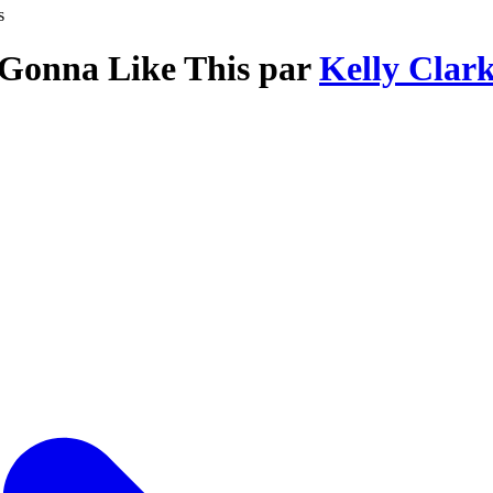
s
t Gonna Like This par
Kelly Clar