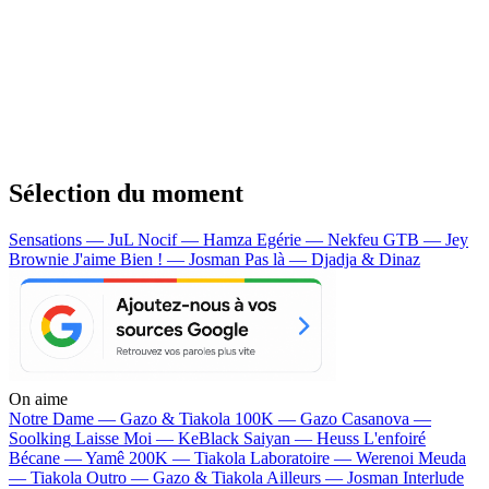
Sélection du moment
Sensations — JuL
Nocif — Hamza
Egérie — Nekfeu
GTB — Jey
Brownie
J'aime Bien ! — Josman
Pas là — Djadja & Dinaz
On aime
Notre Dame —
Gazo & Tiakola
100K —
Gazo
Casanova —
Soolking
Laisse Moi —
KeBlack
Saiyan —
Heuss L'enfoiré
Bécane —
Yamê
200K —
Tiakola
Laboratoire —
Werenoi
Meuda
—
Tiakola
Outro —
Gazo & Tiakola
Ailleurs —
Josman
Interlude