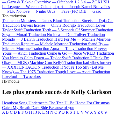
—
Gazo & Tiakola
Overdrive —
Ofenbach
1 2 3 4 —
ZOKUSH
La League —
Werenoi
Celui qui part —
Joseph Kamel
Nouvelles
—
PLK
No love —
Ninho
Urus —
Favé (FR)
DIE —
Gazo
Top traduction
Traduction Monsters —
James Blunt
Traduction Streets —
Doja Cat
Traduction Drivers license —
Olivia Rodrigo
Traduction Lover —
Taylor Swift
Traduction Teeth —
5 Seconds Of Summer
Traduction
Seya —
Morad
Traduction No Idea —
Don Toliver
Traduction
Morado —
J Balvin
Traduction Hard For Me —
Michele Morrone
Traduction Rapture —
Michele Morrone
Traduction Stand By —
Michele Morrone
Traduction Agua —
Tainy
Traduction Forever
Yours —
Avicii
Traduction Come & Go —
Juice WRLD
Traduction
You Need to Calm Down —
Taylor Swift
Traduction I Think I’m
Okay —
MGK (Machine Gun Kelly)
Traduction bad vibes forever
—
XXXTENTACION
Traduction If You're Too Shy (Let Me
Know) —
The 1975
Traduction Tough Love —
Avicii
Traduction
Lovefool —
Twocolors
HP mobile
Les plus grands succès de Kelly Clarkson
Heartbeat Song
Underneath The Tree
I'll Be Home For Christmas
Catch My Breath
Dark Side
Because of you
A
B
C
D
E
F
G
H
I
J
K
L
M
N
O
P
Q
R
S
T
U
V
W
X
Y
Z
0-9