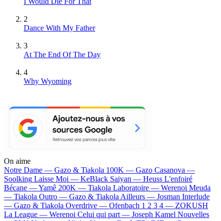
I Would Die For That
2
Dance With My Father
3
At The End Of The Day
4
Why Wyoming
On aime
Notre Dame —
Gazo & Tiakola
100K —
Gazo
Casanova —
Soolking
Laisse Moi —
KeBlack
Saiyan —
Heuss L'enfoiré
Bécane —
Yamê
200K —
Tiakola
Laboratoire —
Werenoi
Meuda
—
Tiakola
Outro —
Gazo & Tiakola
Ailleurs —
Josman
Interlude
—
Gazo & Tiakola
Overdrive —
Ofenbach
1 2 3 4 —
ZOKUSH
La League —
Werenoi
Celui qui part —
Joseph Kamel
Nouvelles