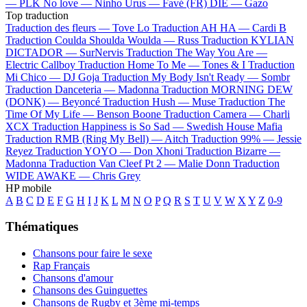
—
PLK
No love —
Ninho
Urus —
Favé (FR)
DIE —
Gazo
Top traduction
Traduction des fleurs —
Tove Lo
Traduction AH HA —
Cardi B
Traduction Coulda Shoulda Woulda —
Russ
Traduction KYLIAN
DICTADOR —
SurNervis
Traduction The Way You Are —
Electric Callboy
Traduction Home To Me —
Tones & I
Traduction
Mi Chico —
DJ Goja
Traduction My Body Isn't Ready —
Sombr
Traduction Danceteria —
Madonna
Traduction MORNING DEW
(DONK) —
Beyoncé
Traduction Hush —
Muse
Traduction The
Time Of My Life —
Benson Boone
Traduction Camera —
Charli
XCX
Traduction Happiness is So Sad —
Swedish House Mafia
Traduction RMB (Ring My Bell) —
Aitch
Traduction 99% —
Jessie
Reyez
Traduction YOYO —
Don Xhoni
Traduction Bizarre —
Madonna
Traduction Van Cleef Pt 2 —
Malie Donn
Traduction
WIDE AWAKE —
Chris Grey
HP mobile
A
B
C
D
E
F
G
H
I
J
K
L
M
N
O
P
Q
R
S
T
U
V
W
X
Y
Z
0-9
Thématiques
Chansons pour faire le sexe
Rap Français
Chansons d'amour
Chansons des Guinguettes
Chansons de Rugby et 3ème mi-temps