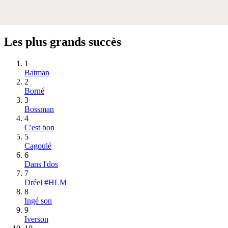
Les plus grands succès
1
Batman
2
Borné
3
Bossman
4
C'est bon
5
Cagoulé
6
Dans l'dos
7
Dréel #HLM
8
Ingé son
9
Iverson