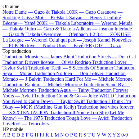
On aime
Notre Dame —
Gazo & Tiakola
100K —
Gazo
Casanova —
Soolking
Laisse Moi —
KeBlack
Saiyan —
Heuss L'enfoiré
Bécane —
Yamê
200K —
Tiakola
Laboratoire —
Werenoi
Meuda
—
Tiakola
Outro —
Gazo & Tiakola
Ailleurs —
Josman
Interlude
—
Gazo & Tiakola
Overdrive —
Ofenbach
1 2 3 4 —
ZOKUSH
La League —
Werenoi
Celui qui part —
Joseph Kamel
Nouvelles
—
PLK
No love —
Ninho
Urus —
Favé (FR)
DIE —
Gazo
Top traduction
Traduction Monsters —
James Blunt
Traduction Streets —
Doja Cat
Traduction Drivers license —
Olivia Rodrigo
Traduction Lover —
Taylor Swift
Traduction Teeth —
5 Seconds Of Summer
Traduction
Seya —
Morad
Traduction No Idea —
Don Toliver
Traduction
Morado —
J Balvin
Traduction Hard For Me —
Michele Morrone
Traduction Rapture —
Michele Morrone
Traduction Stand By —
Michele Morrone
Traduction Agua —
Tainy
Traduction Forever
Yours —
Avicii
Traduction Come & Go —
Juice WRLD
Traduction
You Need to Calm Down —
Taylor Swift
Traduction I Think I’m
Okay —
MGK (Machine Gun Kelly)
Traduction bad vibes forever
—
XXXTENTACION
Traduction If You're Too Shy (Let Me
Know) —
The 1975
Traduction Tough Love —
Avicii
Traduction
Lovefool —
Twocolors
HP mobile
A
B
C
D
E
F
G
H
I
J
K
L
M
N
O
P
Q
R
S
T
U
V
W
X
Y
Z
0-9