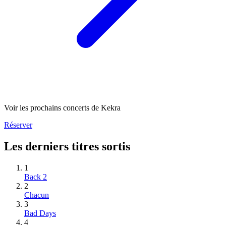
Voir les prochains concerts de Kekra
Réserver
Les derniers titres sortis
1
Back 2
2
Chacun
3
Bad Days
4