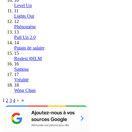
10
Level Up
11
Lights Out
12
Phénomène
13
Pull Up 2.0
14
Putain de salaire
15
Realest #HLM
16
Samosa
17
Vréalité
18
Wing Chun
1
2
3
4