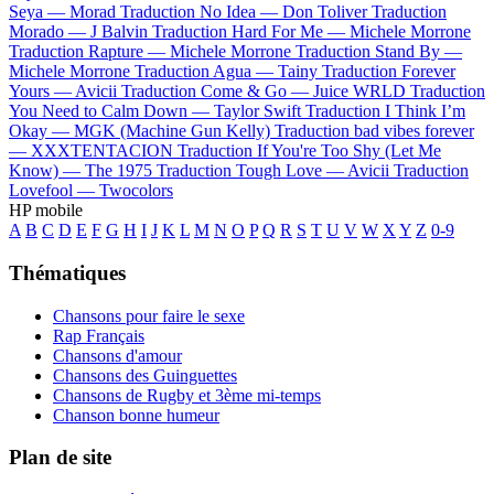
Seya —
Morad
Traduction No Idea —
Don Toliver
Traduction
Morado —
J Balvin
Traduction Hard For Me —
Michele Morrone
Traduction Rapture —
Michele Morrone
Traduction Stand By —
Michele Morrone
Traduction Agua —
Tainy
Traduction Forever
Yours —
Avicii
Traduction Come & Go —
Juice WRLD
Traduction
You Need to Calm Down —
Taylor Swift
Traduction I Think I’m
Okay —
MGK (Machine Gun Kelly)
Traduction bad vibes forever
—
XXXTENTACION
Traduction If You're Too Shy (Let Me
Know) —
The 1975
Traduction Tough Love —
Avicii
Traduction
Lovefool —
Twocolors
HP mobile
A
B
C
D
E
F
G
H
I
J
K
L
M
N
O
P
Q
R
S
T
U
V
W
X
Y
Z
0-9
Thématiques
Chansons pour faire le sexe
Rap Français
Chansons d'amour
Chansons des Guinguettes
Chansons de Rugby et 3ème mi-temps
Chanson bonne humeur
Plan de site