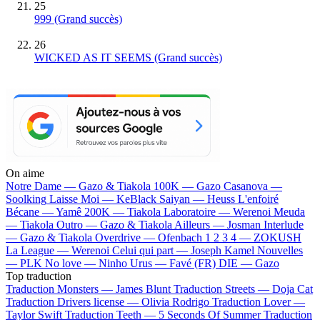
25
999
(Grand succès)
26
WICKED AS IT SEEMS
(Grand succès)
On aime
Notre Dame —
Gazo & Tiakola
100K —
Gazo
Casanova —
Soolking
Laisse Moi —
KeBlack
Saiyan —
Heuss L'enfoiré
Bécane —
Yamê
200K —
Tiakola
Laboratoire —
Werenoi
Meuda
—
Tiakola
Outro —
Gazo & Tiakola
Ailleurs —
Josman
Interlude
—
Gazo & Tiakola
Overdrive —
Ofenbach
1 2 3 4 —
ZOKUSH
La League —
Werenoi
Celui qui part —
Joseph Kamel
Nouvelles
—
PLK
No love —
Ninho
Urus —
Favé (FR)
DIE —
Gazo
Top traduction
Traduction Monsters —
James Blunt
Traduction Streets —
Doja Cat
Traduction Drivers license —
Olivia Rodrigo
Traduction Lover —
Taylor Swift
Traduction Teeth —
5 Seconds Of Summer
Traduction