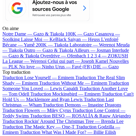
On aime
Notre Dame —
Gazo & Tiakola
100K —
Gazo
Casanova —
Soolking
Laisse Moi —
KeBlack
Saiyan —
Heuss L'enfoiré
Bécane —
Yamê
200K —
Tiakola
Laboratoire —
Werenoi
Meuda
—
Tiakola
Outro —
Gazo & Tiakola
Ailleurs —
Josman
Interlude
—
Gazo & Tiakola
Overdrive —
Ofenbach
1 2 3 4 —
ZOKUSH
La League —
Werenoi
Celui qui part —
Joseph Kamel
Nouvelles
—
PLK
No love —
Ninho
Urus —
Favé (FR)
DIE —
Gazo
Top traduction
Traduction Lose Yourself —
Eminem
Traduction The Real Slim
Shady —
Eminem
Traduction Without Me —
Eminem
Traduction
Someone You Loved —
Lewis Capaldi
Traduction Another Love
—
Tom Odell
Traduction Mockingbird —
Eminem
Traduction Can't
Hold Us —
Macklemore and Ryan Lewis
Traduction Last
Christmas —
Wham
Traduction Demons —
Imagine Dragons
Traduction Flowers —
Miley Cyrus
Traduction Lose Control —
Teddy Swims
Traduction BESO —
ROSALÍA & Rauw Alejandro
Traduction Rockin' Around The Christmas Tree —
Brenda Lee
Traduction The Magic Key —
One-T
Traduction Godzilla —
Eminem
Traduction What Was I Made For? —
Billie Eilish