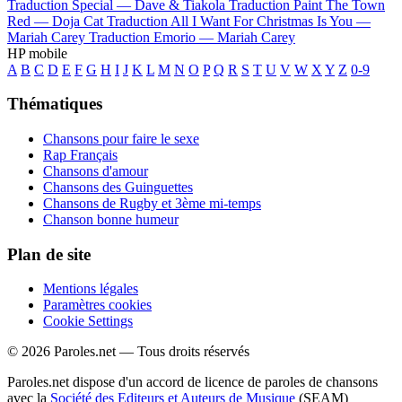
Traduction Special —
Dave & Tiakola
Traduction Paint The Town
Red —
Doja Cat
Traduction All I Want For Christmas Is You —
Mariah Carey
Traduction Emorio —
Mariah Carey
HP mobile
A
B
C
D
E
F
G
H
I
J
K
L
M
N
O
P
Q
R
S
T
U
V
W
X
Y
Z
0-9
Thématiques
Chansons pour faire le sexe
Rap Français
Chansons d'amour
Chansons des Guinguettes
Chansons de Rugby et 3ème mi-temps
Chanson bonne humeur
Plan de site
Mentions légales
Paramètres cookies
Cookie Settings
© 2026 Paroles.net — Tous droits réservés
Paroles.net dispose d'un accord de licence de paroles de chansons
avec la
Société des Editeurs et Auteurs de Musique
(SEAM)