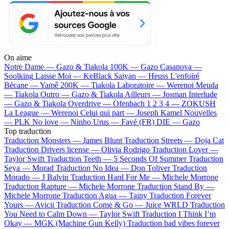
On aime
Notre Dame —
Gazo & Tiakola
100K —
Gazo
Casanova —
Soolking
Laisse Moi —
KeBlack
Saiyan —
Heuss L'enfoiré
Bécane —
Yamê
200K —
Tiakola
Laboratoire —
Werenoi
Meuda
—
Tiakola
Outro —
Gazo & Tiakola
Ailleurs —
Josman
Interlude
—
Gazo & Tiakola
Overdrive —
Ofenbach
1 2 3 4 —
ZOKUSH
La League —
Werenoi
Celui qui part —
Joseph Kamel
Nouvelles
—
PLK
No love —
Ninho
Urus —
Favé (FR)
DIE —
Gazo
Top traduction
Traduction Monsters —
James Blunt
Traduction Streets —
Doja Cat
Traduction Drivers license —
Olivia Rodrigo
Traduction Lover —
Taylor Swift
Traduction Teeth —
5 Seconds Of Summer
Traduction
Seya —
Morad
Traduction No Idea —
Don Toliver
Traduction
Morado —
J Balvin
Traduction Hard For Me —
Michele Morrone
Traduction Rapture —
Michele Morrone
Traduction Stand By —
Michele Morrone
Traduction Agua —
Tainy
Traduction Forever
Yours —
Avicii
Traduction Come & Go —
Juice WRLD
Traduction
You Need to Calm Down —
Taylor Swift
Traduction I Think I’m
Okay —
MGK (Machine Gun Kelly)
Traduction bad vibes forever