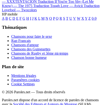
—
XXXTENTACION
Traduction If You're Too Shy (Let Me
Know) —
The 1975
Traduction Tough Love —
Avicii
Traduction
Lovefool —
Twocolors
HP mobile
A
B
C
D
E
F
G
H
I
J
K
L
M
N
O
P
Q
R
S
T
U
V
W
X
Y
Z
0-9
Thématiques
Chansons pour faire le sexe
Rap Français
Chansons d'amour
Chansons des Guinguettes
Chansons de Rugby et 3ème mi-temps
Chanson bonne humeur
Plan de site
Mentions légales
Paramètres cookies
Cookie Settings
© 2026 Paroles.net — Tous droits réservés
Paroles.net dispose d'un accord de licence de paroles de chansons
avec la
Société des Editeurs et Auteurs de Musique
(SEAM)