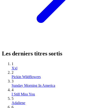
Les derniers titres sortis
1
Xxl
2
Pickin Wildflowers
3
Sunday Morning In America
4
I Still Miss You
5
Adaliene
6