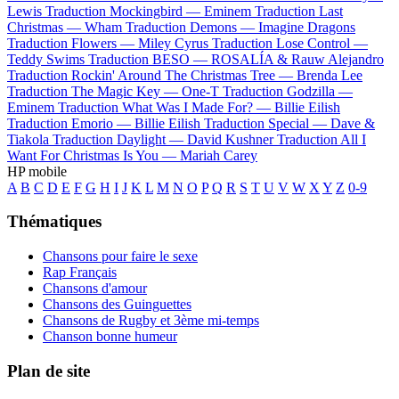
Lewis
Traduction Mockingbird —
Eminem
Traduction Last
Christmas —
Wham
Traduction Demons —
Imagine Dragons
Traduction Flowers —
Miley Cyrus
Traduction Lose Control —
Teddy Swims
Traduction BESO —
ROSALÍA & Rauw Alejandro
Traduction Rockin' Around The Christmas Tree —
Brenda Lee
Traduction The Magic Key —
One-T
Traduction Godzilla —
Eminem
Traduction What Was I Made For? —
Billie Eilish
Traduction Emorio —
Billie Eilish
Traduction Special —
Dave &
Tiakola
Traduction Daylight —
David Kushner
Traduction All I
Want For Christmas Is You —
Mariah Carey
HP mobile
A
B
C
D
E
F
G
H
I
J
K
L
M
N
O
P
Q
R
S
T
U
V
W
X
Y
Z
0-9
Thématiques
Chansons pour faire le sexe
Rap Français
Chansons d'amour
Chansons des Guinguettes
Chansons de Rugby et 3ème mi-temps
Chanson bonne humeur
Plan de site