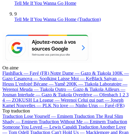
Tell Me If You Wanna Go Home
9
Tell Me If You Wanna Go Home (Traduction)
On aime
FlashBack —
Favé (FR)
Notre Dame —
Gazo & Tiakola
100K —
Gazo
Casanova —
Soolking
Laisse Moi —
KeBlack
Saiyan —
Heuss L'enfoiré
Bécane —
Yamê
200K —
Tiakola
Laboratoire —
Werenoi
Meuda —
Tiakola
Outro —
Gazo & Tiakola
Ailleurs —
Josman
Interlude —
Gazo & Tiakola
Overdrive —
Ofenbach
1 2 3
4 —
ZOKUSH
La League —
Werenoi
Celui qui part —
Joseph
Kamel
Nouvelles —
PLK
No love —
Ninho
Urus —
Favé (FR)
Top traduction
Traduction Lose Yourself —
Eminem
Traduction The Real Slim
Shady —
Eminem
Traduction Without Me —
Eminem
Traduction
Someone You Loved —
Lewis Capaldi
Traduction Another Love
—
Tom Odell
Traduction Can't Hold Us —
Macklemore and Ryan