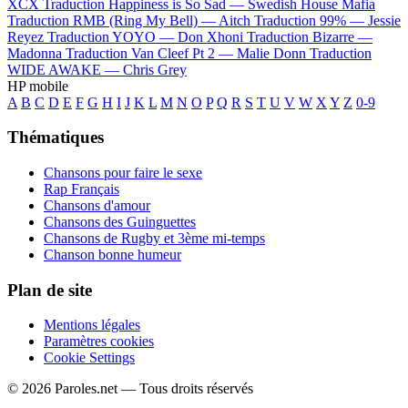
XCX
Traduction Happiness is So Sad —
Swedish House Mafia
Traduction RMB (Ring My Bell) —
Aitch
Traduction 99% —
Jessie
Reyez
Traduction YOYO —
Don Xhoni
Traduction Bizarre —
Madonna
Traduction Van Cleef Pt 2 —
Malie Donn
Traduction
WIDE AWAKE —
Chris Grey
HP mobile
A
B
C
D
E
F
G
H
I
J
K
L
M
N
O
P
Q
R
S
T
U
V
W
X
Y
Z
0-9
Thématiques
Chansons pour faire le sexe
Rap Français
Chansons d'amour
Chansons des Guinguettes
Chansons de Rugby et 3ème mi-temps
Chanson bonne humeur
Plan de site
Mentions légales
Paramètres cookies
Cookie Settings
© 2026 Paroles.net — Tous droits réservés