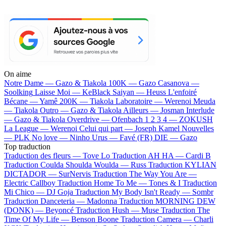
On aime
Notre Dame —
Gazo & Tiakola
100K —
Gazo
Casanova —
Soolking
Laisse Moi —
KeBlack
Saiyan —
Heuss L'enfoiré
Bécane —
Yamê
200K —
Tiakola
Laboratoire —
Werenoi
Meuda
—
Tiakola
Outro —
Gazo & Tiakola
Ailleurs —
Josman
Interlude
—
Gazo & Tiakola
Overdrive —
Ofenbach
1 2 3 4 —
ZOKUSH
La League —
Werenoi
Celui qui part —
Joseph Kamel
Nouvelles
—
PLK
No love —
Ninho
Urus —
Favé (FR)
DIE —
Gazo
Top traduction
Traduction des fleurs —
Tove Lo
Traduction AH HA —
Cardi B
Traduction Coulda Shoulda Woulda —
Russ
Traduction KYLIAN
DICTADOR —
SurNervis
Traduction The Way You Are —
Electric Callboy
Traduction Home To Me —
Tones & I
Traduction
Mi Chico —
DJ Goja
Traduction My Body Isn't Ready —
Sombr
Traduction Danceteria —
Madonna
Traduction MORNING DEW
(DONK) —
Beyoncé
Traduction Hush —
Muse
Traduction The
Time Of My Life —
Benson Boone
Traduction Camera —
Charli