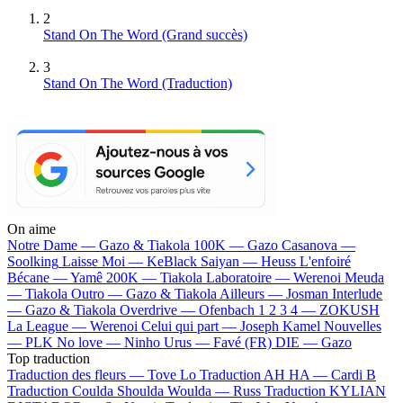
2
Stand On The Word
(Grand succès)
3
Stand On The Word (Traduction)
On aime
Notre Dame —
Gazo & Tiakola
100K —
Gazo
Casanova —
Soolking
Laisse Moi —
KeBlack
Saiyan —
Heuss L'enfoiré
Bécane —
Yamê
200K —
Tiakola
Laboratoire —
Werenoi
Meuda
—
Tiakola
Outro —
Gazo & Tiakola
Ailleurs —
Josman
Interlude
—
Gazo & Tiakola
Overdrive —
Ofenbach
1 2 3 4 —
ZOKUSH
La League —
Werenoi
Celui qui part —
Joseph Kamel
Nouvelles
—
PLK
No love —
Ninho
Urus —
Favé (FR)
DIE —
Gazo
Top traduction
Traduction des fleurs —
Tove Lo
Traduction AH HA —
Cardi B
Traduction Coulda Shoulda Woulda —
Russ
Traduction KYLIAN