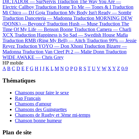
DICTADOR —
SurNervis
Traduction The Way You Are —
Electric Callboy
Traduction Home To Me —
Tones & I
Traduction
Mi Chico —
DJ Goja
Traduction My Body Isn't Ready —
Sombr
Traduction Danceteria —
Madonna
Traduction MORNING DEW
(DONK) —
Beyoncé
Traduction Hush —
Muse
Traduction The
Time Of My Life —
Benson Boone
Traduction Camera —
Charli
XCX
Traduction Happiness is So Sad —
Swedish House Mafia
Traduction RMB (Ring My Bell) —
Aitch
Traduction 99% —
Jessie
Reyez
Traduction YOYO —
Don Xhoni
Traduction Bizarre —
Madonna
Traduction Van Cleef Pt 2 —
Malie Donn
Traduction
WIDE AWAKE —
Chris Grey
HP mobile
A
B
C
D
E
F
G
H
I
J
K
L
M
N
O
P
Q
R
S
T
U
V
W
X
Y
Z
0-9
Thématiques
Chansons pour faire le sexe
Rap Français
Chansons d'amour
Chansons des Guinguettes
Chansons de Rugby et 3ème mi-temps
Chanson bonne humeur
Plan de site