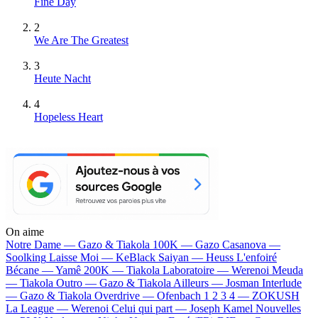
Fine Day
2
We Are The Greatest
3
Heute Nacht
4
Hopeless Heart
On aime
Notre Dame —
Gazo & Tiakola
100K —
Gazo
Casanova —
Soolking
Laisse Moi —
KeBlack
Saiyan —
Heuss L'enfoiré
Bécane —
Yamê
200K —
Tiakola
Laboratoire —
Werenoi
Meuda
—
Tiakola
Outro —
Gazo & Tiakola
Ailleurs —
Josman
Interlude
—
Gazo & Tiakola
Overdrive —
Ofenbach
1 2 3 4 —
ZOKUSH
La League —
Werenoi
Celui qui part —
Joseph Kamel
Nouvelles