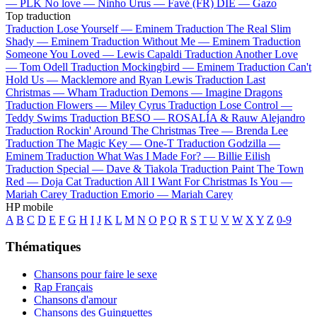
—
PLK
No love —
Ninho
Urus —
Favé (FR)
DIE —
Gazo
Top traduction
Traduction Lose Yourself —
Eminem
Traduction The Real Slim
Shady —
Eminem
Traduction Without Me —
Eminem
Traduction
Someone You Loved —
Lewis Capaldi
Traduction Another Love
—
Tom Odell
Traduction Mockingbird —
Eminem
Traduction Can't
Hold Us —
Macklemore and Ryan Lewis
Traduction Last
Christmas —
Wham
Traduction Demons —
Imagine Dragons
Traduction Flowers —
Miley Cyrus
Traduction Lose Control —
Teddy Swims
Traduction BESO —
ROSALÍA & Rauw Alejandro
Traduction Rockin' Around The Christmas Tree —
Brenda Lee
Traduction The Magic Key —
One-T
Traduction Godzilla —
Eminem
Traduction What Was I Made For? —
Billie Eilish
Traduction Special —
Dave & Tiakola
Traduction Paint The Town
Red —
Doja Cat
Traduction All I Want For Christmas Is You —
Mariah Carey
Traduction Emorio —
Mariah Carey
HP mobile
A
B
C
D
E
F
G
H
I
J
K
L
M
N
O
P
Q
R
S
T
U
V
W
X
Y
Z
0-9
Thématiques
Chansons pour faire le sexe
Rap Français
Chansons d'amour
Chansons des Guinguettes