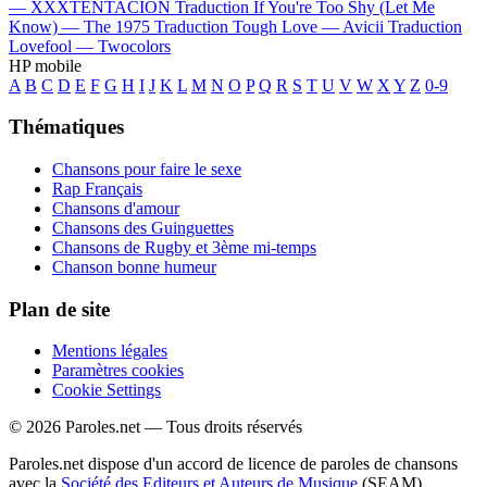
—
XXXTENTACION
Traduction If You're Too Shy (Let Me
Know) —
The 1975
Traduction Tough Love —
Avicii
Traduction
Lovefool —
Twocolors
HP mobile
A
B
C
D
E
F
G
H
I
J
K
L
M
N
O
P
Q
R
S
T
U
V
W
X
Y
Z
0-9
Thématiques
Chansons pour faire le sexe
Rap Français
Chansons d'amour
Chansons des Guinguettes
Chansons de Rugby et 3ème mi-temps
Chanson bonne humeur
Plan de site
Mentions légales
Paramètres cookies
Cookie Settings
© 2026 Paroles.net — Tous droits réservés
Paroles.net dispose d'un accord de licence de paroles de chansons
avec la
Société des Editeurs et Auteurs de Musique
(SEAM)