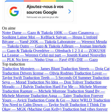
On aime
Notre Dame —
Gazo & Tiakola
100K —
Gazo
Casanova —
Soolking
Laisse Moi —
KeBlack
Saiyan —
Heuss L'enfoiré
Bécane —
Yamê
200K —
Tiakola
Laboratoire —
Werenoi
Meuda
—
Tiakola
Outro —
Gazo & Tiakola
Ailleurs —
Josman
Interlude
—
Gazo & Tiakola
Overdrive —
Ofenbach
1 2 3 4 —
ZOKUSH
La League —
Werenoi
Celui qui part —
Joseph Kamel
Nouvelles
—
PLK
No love —
Ninho
Urus —
Favé (FR)
DIE —
Gazo
Top traduction
Traduction Monsters —
James Blunt
Traduction Streets —
Doja Cat
Traduction Drivers license —
Olivia Rodrigo
Traduction Lover —
Taylor Swift
Traduction Teeth —
5 Seconds Of Summer
Traduction
Seya —
Morad
Traduction No Idea —
Don Toliver
Traduction
Morado —
J Balvin
Traduction Hard For Me —
Michele Morrone
Traduction Rapture —
Michele Morrone
Traduction Stand By —
Michele Morrone
Traduction Agua —
Tainy
Traduction Forever
Yours —
Avicii
Traduction Come & Go —
Juice WRLD
Traduction
You Need to Calm Down —
Taylor Swift
Traduction I Think I’m
Okay —
MGK (Machine Gun Kelly)
Traduction bad vibes forever