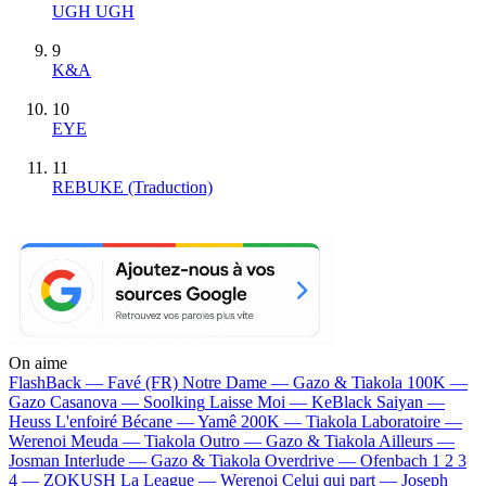
UGH UGH
9
K&A
10
EYE
11
REBUKE (Traduction)
On aime
FlashBack —
Favé (FR)
Notre Dame —
Gazo & Tiakola
100K —
Gazo
Casanova —
Soolking
Laisse Moi —
KeBlack
Saiyan —
Heuss L'enfoiré
Bécane —
Yamê
200K —
Tiakola
Laboratoire —
Werenoi
Meuda —
Tiakola
Outro —
Gazo & Tiakola
Ailleurs —
Josman
Interlude —
Gazo & Tiakola
Overdrive —
Ofenbach
1 2 3
4 —
ZOKUSH
La League —
Werenoi
Celui qui part —
Joseph