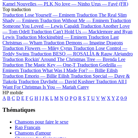
Kamel
Nouvelles —
PLK
No love —
Ninho
Urus —
Favé (FR)
Top traduction
Traduction Lose Yourself —
Eminem
Traduction The Real Slim
Shady —
Eminem
Traduction Without Me —
Eminem
Traduction
Someone You Loved —
Lewis Capaldi
Traduction Another Love
—
Tom Odell
Traduction Can't Hold Us —
Macklemore and Ryan
Lewis
Traduction Mockingbird —
Eminem
Traduction Last
Christmas —
Wham
Traduction Demons —
Imagine Dragons
Traduction Flowers —
Miley Cyrus
Traduction Lose Control —
Teddy Swims
Traduction BESO —
ROSALÍA & Rauw Alejandro
Traduction Rockin' Around The Christmas Tree —
Brenda Lee
Traduction The Magic Key —
One-T
Traduction Godzilla —
Eminem
Traduction What Was I Made For? —
Billie Eilish
Traduction Emorio —
Billie Eilish
Traduction Special —
Dave &
Tiakola
Traduction Daylight —
David Kushner
Traduction All I
Want For Christmas Is You —
Mariah Carey
HP mobile
A
B
C
D
E
F
G
H
I
J
K
L
M
N
O
P
Q
R
S
T
U
V
W
X
Y
Z
0-9
Thématiques
Chansons pour faire le sexe
Rap Français
Chansons d'amour