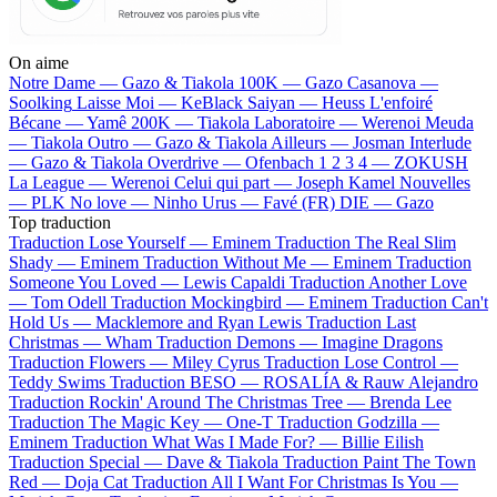
On aime
Notre Dame —
Gazo & Tiakola
100K —
Gazo
Casanova —
Soolking
Laisse Moi —
KeBlack
Saiyan —
Heuss L'enfoiré
Bécane —
Yamê
200K —
Tiakola
Laboratoire —
Werenoi
Meuda
—
Tiakola
Outro —
Gazo & Tiakola
Ailleurs —
Josman
Interlude
—
Gazo & Tiakola
Overdrive —
Ofenbach
1 2 3 4 —
ZOKUSH
La League —
Werenoi
Celui qui part —
Joseph Kamel
Nouvelles
—
PLK
No love —
Ninho
Urus —
Favé (FR)
DIE —
Gazo
Top traduction
Traduction Lose Yourself —
Eminem
Traduction The Real Slim
Shady —
Eminem
Traduction Without Me —
Eminem
Traduction
Someone You Loved —
Lewis Capaldi
Traduction Another Love
—
Tom Odell
Traduction Mockingbird —
Eminem
Traduction Can't
Hold Us —
Macklemore and Ryan Lewis
Traduction Last
Christmas —
Wham
Traduction Demons —
Imagine Dragons
Traduction Flowers —
Miley Cyrus
Traduction Lose Control —
Teddy Swims
Traduction BESO —
ROSALÍA & Rauw Alejandro
Traduction Rockin' Around The Christmas Tree —
Brenda Lee
Traduction The Magic Key —
One-T
Traduction Godzilla —
Eminem
Traduction What Was I Made For? —
Billie Eilish
Traduction Special —
Dave & Tiakola
Traduction Paint The Town
Red —
Doja Cat
Traduction All I Want For Christmas Is You —