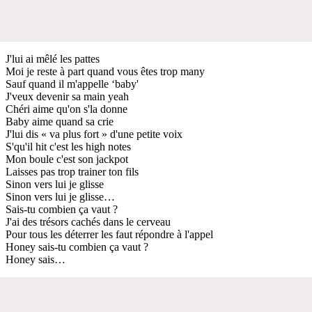
J'lui ai mêlé les pattes
Moi je reste à part quand vous êtes trop many
Sauf quand il m'appelle ‘baby'
J'veux devenir sa main yeah
Chéri aime qu'on s'la donne
Baby aime quand sa crie
J'lui dis « va plus fort » d'une petite voix
S'qu'il hit c'est les high notes
Mon boule c'est son jackpot
Laisses pas trop trainer ton fils
Sinon vers lui je glisse
Sinon vers lui je glisse…
Sais-tu combien ça vaut ?
J'ai des trésors cachés dans le cerveau
Pour tous les déterrer les faut répondre à l'appel
Honey sais-tu combien ça vaut ?
Honey sais…