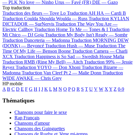
—
PLK
No love —
Ninho
Urus —
Favé (FR)
DIE —
Gazo
Top traduction
Traduction des fleurs —
Tove Lo
Traduction AH HA —
Cardi B
Traduction Coulda Shoulda Woulda —
Russ
Traduction KYLIAN
DICTADOR —
SurNervis
Traduction The Way You Are —
Electric Callboy
Traduction Home To Me —
Tones & I
Traduction
Mi Chico —
DJ Goja
Traduction My Body Isn't Ready —
Sombr
Traduction Danceteria —
Madonna
Traduction MORNING DEW
(DONK) —
Beyoncé
Traduction Hush —
Muse
Traduction The
Time Of My Life —
Benson Boone
Traduction Camera —
Charli
XCX
Traduction Happiness is So Sad —
Swedish House Mafia
Traduction RMB (Ring My Bell) —
Aitch
Traduction 99% —
Jessie
Reyez
Traduction YOYO —
Don Xhoni
Traduction Bizarre —
Madonna
Traduction Van Cleef Pt 2 —
Malie Donn
Traduction
WIDE AWAKE —
Chris Grey
HP mobile
A
B
C
D
E
F
G
H
I
J
K
L
M
N
O
P
Q
R
S
T
U
V
W
X
Y
Z
0-9
Thématiques
Chansons pour faire le sexe
Rap Français
Chansons d'amour
Chansons des Guinguettes
Chansons de Rugby et 3ème mi-temps