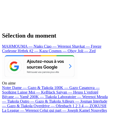
Sélection du moment
MAHMOUMA — Niaks
Ciao — Werenoi
Shavkat — Freeze
Corleone
Hrtbrk #2 — Kaza
Cosmos — Oboy
Joli — Zed
On aime
Notre Dame —
Gazo & Tiakola
100K —
Gazo
Casanova —
Soolking
Laisse Moi —
KeBlack
Saiyan —
Heuss L'enfoiré
Bécane —
Yamê
200K —
Tiakola
Laboratoire —
Werenoi
Meuda
—
Tiakola
Outro —
Gazo & Tiakola
Ailleurs —
Josman
Interlude
—
Gazo & Tiakola
Overdrive —
Ofenbach
1 2 3 4 —
ZOKUSH
La League —
Werenoi
Celui qui part —
Joseph Kamel
Nouvelles