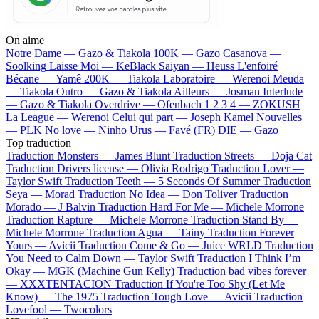
On aime
Notre Dame —
Gazo & Tiakola
100K —
Gazo
Casanova —
Soolking
Laisse Moi —
KeBlack
Saiyan —
Heuss L'enfoiré
Bécane —
Yamê
200K —
Tiakola
Laboratoire —
Werenoi
Meuda
—
Tiakola
Outro —
Gazo & Tiakola
Ailleurs —
Josman
Interlude
—
Gazo & Tiakola
Overdrive —
Ofenbach
1 2 3 4 —
ZOKUSH
La League —
Werenoi
Celui qui part —
Joseph Kamel
Nouvelles
—
PLK
No love —
Ninho
Urus —
Favé (FR)
DIE —
Gazo
Top traduction
Traduction Monsters —
James Blunt
Traduction Streets —
Doja Cat
Traduction Drivers license —
Olivia Rodrigo
Traduction Lover —
Taylor Swift
Traduction Teeth —
5 Seconds Of Summer
Traduction
Seya —
Morad
Traduction No Idea —
Don Toliver
Traduction
Morado —
J Balvin
Traduction Hard For Me —
Michele Morrone
Traduction Rapture —
Michele Morrone
Traduction Stand By —
Michele Morrone
Traduction Agua —
Tainy
Traduction Forever
Yours —
Avicii
Traduction Come & Go —
Juice WRLD
Traduction
You Need to Calm Down —
Taylor Swift
Traduction I Think I’m
Okay —
MGK (Machine Gun Kelly)
Traduction bad vibes forever
—
XXXTENTACION
Traduction If You're Too Shy (Let Me
Know) —
The 1975
Traduction Tough Love —
Avicii
Traduction
Lovefool —
Twocolors