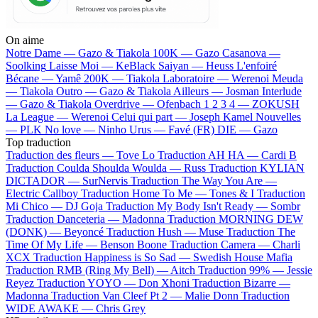
On aime
Notre Dame —
Gazo & Tiakola
100K —
Gazo
Casanova —
Soolking
Laisse Moi —
KeBlack
Saiyan —
Heuss L'enfoiré
Bécane —
Yamê
200K —
Tiakola
Laboratoire —
Werenoi
Meuda
—
Tiakola
Outro —
Gazo & Tiakola
Ailleurs —
Josman
Interlude
—
Gazo & Tiakola
Overdrive —
Ofenbach
1 2 3 4 —
ZOKUSH
La League —
Werenoi
Celui qui part —
Joseph Kamel
Nouvelles
—
PLK
No love —
Ninho
Urus —
Favé (FR)
DIE —
Gazo
Top traduction
Traduction des fleurs —
Tove Lo
Traduction AH HA —
Cardi B
Traduction Coulda Shoulda Woulda —
Russ
Traduction KYLIAN
DICTADOR —
SurNervis
Traduction The Way You Are —
Electric Callboy
Traduction Home To Me —
Tones & I
Traduction
Mi Chico —
DJ Goja
Traduction My Body Isn't Ready —
Sombr
Traduction Danceteria —
Madonna
Traduction MORNING DEW
(DONK) —
Beyoncé
Traduction Hush —
Muse
Traduction The
Time Of My Life —
Benson Boone
Traduction Camera —
Charli
XCX
Traduction Happiness is So Sad —
Swedish House Mafia
Traduction RMB (Ring My Bell) —
Aitch
Traduction 99% —
Jessie
Reyez
Traduction YOYO —
Don Xhoni
Traduction Bizarre —
Madonna
Traduction Van Cleef Pt 2 —
Malie Donn
Traduction
WIDE AWAKE —
Chris Grey