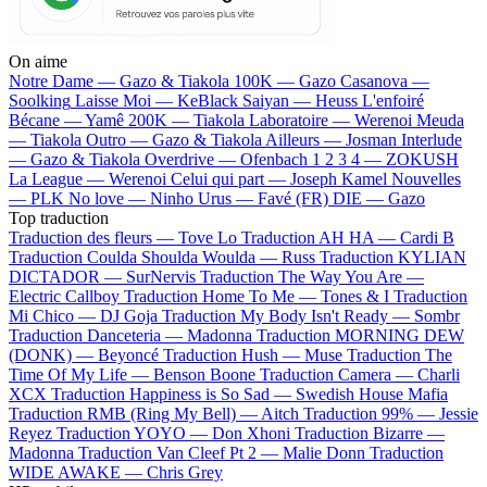
On aime
Notre Dame —
Gazo & Tiakola
100K —
Gazo
Casanova —
Soolking
Laisse Moi —
KeBlack
Saiyan —
Heuss L'enfoiré
Bécane —
Yamê
200K —
Tiakola
Laboratoire —
Werenoi
Meuda
—
Tiakola
Outro —
Gazo & Tiakola
Ailleurs —
Josman
Interlude
—
Gazo & Tiakola
Overdrive —
Ofenbach
1 2 3 4 —
ZOKUSH
La League —
Werenoi
Celui qui part —
Joseph Kamel
Nouvelles
—
PLK
No love —
Ninho
Urus —
Favé (FR)
DIE —
Gazo
Top traduction
Traduction des fleurs —
Tove Lo
Traduction AH HA —
Cardi B
Traduction Coulda Shoulda Woulda —
Russ
Traduction KYLIAN
DICTADOR —
SurNervis
Traduction The Way You Are —
Electric Callboy
Traduction Home To Me —
Tones & I
Traduction
Mi Chico —
DJ Goja
Traduction My Body Isn't Ready —
Sombr
Traduction Danceteria —
Madonna
Traduction MORNING DEW
(DONK) —
Beyoncé
Traduction Hush —
Muse
Traduction The
Time Of My Life —
Benson Boone
Traduction Camera —
Charli
XCX
Traduction Happiness is So Sad —
Swedish House Mafia
Traduction RMB (Ring My Bell) —
Aitch
Traduction 99% —
Jessie
Reyez
Traduction YOYO —
Don Xhoni
Traduction Bizarre —
Madonna
Traduction Van Cleef Pt 2 —
Malie Donn
Traduction
WIDE AWAKE —
Chris Grey