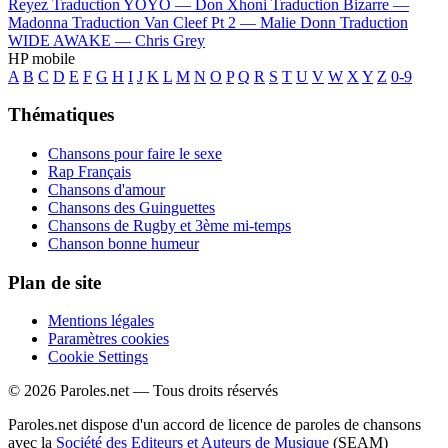
Reyez
Traduction YOYO —
Don Xhoni
Traduction Bizarre —
Madonna
Traduction Van Cleef Pt 2 —
Malie Donn
Traduction
WIDE AWAKE —
Chris Grey
HP mobile
A
B
C
D
E
F
G
H
I
J
K
L
M
N
O
P
Q
R
S
T
U
V
W
X
Y
Z
0-9
Thématiques
Chansons pour faire le sexe
Rap Français
Chansons d'amour
Chansons des Guinguettes
Chansons de Rugby et 3ème mi-temps
Chanson bonne humeur
Plan de site
Mentions légales
Paramètres cookies
Cookie Settings
© 2026 Paroles.net — Tous droits réservés
Paroles.net dispose d'un accord de licence de paroles de chansons
avec la
Société des Editeurs et Auteurs de Musique
(SEAM)