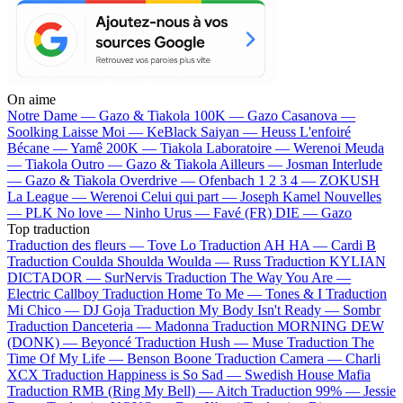
On aime
Notre Dame —
Gazo & Tiakola
100K —
Gazo
Casanova —
Soolking
Laisse Moi —
KeBlack
Saiyan —
Heuss L'enfoiré
Bécane —
Yamê
200K —
Tiakola
Laboratoire —
Werenoi
Meuda
—
Tiakola
Outro —
Gazo & Tiakola
Ailleurs —
Josman
Interlude
—
Gazo & Tiakola
Overdrive —
Ofenbach
1 2 3 4 —
ZOKUSH
La League —
Werenoi
Celui qui part —
Joseph Kamel
Nouvelles
—
PLK
No love —
Ninho
Urus —
Favé (FR)
DIE —
Gazo
Top traduction
Traduction des fleurs —
Tove Lo
Traduction AH HA —
Cardi B
Traduction Coulda Shoulda Woulda —
Russ
Traduction KYLIAN
DICTADOR —
SurNervis
Traduction The Way You Are —
Electric Callboy
Traduction Home To Me —
Tones & I
Traduction
Mi Chico —
DJ Goja
Traduction My Body Isn't Ready —
Sombr
Traduction Danceteria —
Madonna
Traduction MORNING DEW
(DONK) —
Beyoncé
Traduction Hush —
Muse
Traduction The
Time Of My Life —
Benson Boone
Traduction Camera —
Charli
XCX
Traduction Happiness is So Sad —
Swedish House Mafia
Traduction RMB (Ring My Bell) —
Aitch
Traduction 99% —
Jessie