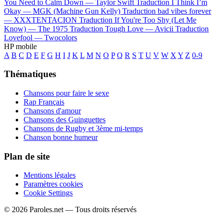
You Need to Calm Down —
Taylor Swift
Traduction I Think I’m
Okay —
MGK (Machine Gun Kelly)
Traduction bad vibes forever
—
XXXTENTACION
Traduction If You're Too Shy (Let Me
Know) —
The 1975
Traduction Tough Love —
Avicii
Traduction
Lovefool —
Twocolors
HP mobile
A
B
C
D
E
F
G
H
I
J
K
L
M
N
O
P
Q
R
S
T
U
V
W
X
Y
Z
0-9
Thématiques
Chansons pour faire le sexe
Rap Français
Chansons d'amour
Chansons des Guinguettes
Chansons de Rugby et 3ème mi-temps
Chanson bonne humeur
Plan de site
Mentions légales
Paramètres cookies
Cookie Settings
© 2026 Paroles.net — Tous droits réservés