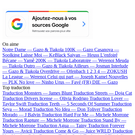
On aime
Notre Dame —
Gazo & Tiakola
100K —
Gazo
Casanova —
Soolking
Laisse Moi —
KeBlack
Saiyan —
Heuss L'enfoiré
Bécane —
Yamê
200K —
Tiakola
Laboratoire —
Werenoi
Meuda
—
Tiakola
Outro —
Gazo & Tiakola
Ailleurs —
Josman
Interlude
—
Gazo & Tiakola
Overdrive —
Ofenbach
1 2 3 4 —
ZOKUSH
La League —
Werenoi
Celui qui part —
Joseph Kamel
Nouvelles
—
PLK
No love —
Ninho
Urus —
Favé (FR)
DIE —
Gazo
Top traduction
Traduction Monsters —
James Blunt
Traduction Streets —
Doja Cat
Traduction Drivers license —
Olivia Rodrigo
Traduction Lover —
Taylor Swift
Traduction Teeth —
5 Seconds Of Summer
Traduction
Seya —
Morad
Traduction No Idea —
Don Toliver
Traduction
Morado —
J Balvin
Traduction Hard For Me —
Michele Morrone
Traduction Rapture —
Michele Morrone
Traduction Stand By —
Michele Morrone
Traduction Agua —
Tainy
Traduction Forever
Yours —
Avicii
Traduction Come & Go —
Juice WRLD
Traduction