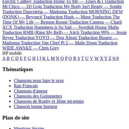
Electric Callboy
Traduction Home To Me —
Tones & I
Traduction
Mi Chico —
DJ Goja
Traduction My Body Isn't Ready —
Sombr
Traduction Danceteria —
Madonna
Traduction MORNING DEW
(DONK) —
Beyoncé
Traduction Hush —
Muse
Traduction The
Time Of My Life —
Benson Boone
Traduction Camera —
Charli
XCX
Traduction Happiness is So Sad —
Swedish House Mafia
Traduction RMB (Ring My Bell) —
Aitch
Traduction 99% —
Jessie
Reyez
Traduction YOYO —
Don Xhoni
Traduction Bizarre —
Madonna
Traduction Van Cleef Pt 2 —
Malie Donn
Traduction
WIDE AWAKE —
Chris Grey
HP mobile
A
B
C
D
E
F
G
H
I
J
K
L
M
N
O
P
Q
R
S
T
U
V
W
X
Y
Z
0-9
Thématiques
Chansons pour faire le sexe
Rap Français
Chansons d'amour
Chansons des Guinguettes
Chansons de Rugby et 3ème mi-temps
Chanson bonne humeur
Plan de site
Mentions légales