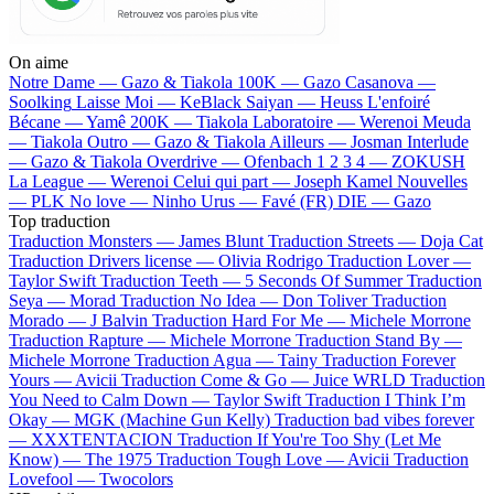
On aime
Notre Dame —
Gazo & Tiakola
100K —
Gazo
Casanova —
Soolking
Laisse Moi —
KeBlack
Saiyan —
Heuss L'enfoiré
Bécane —
Yamê
200K —
Tiakola
Laboratoire —
Werenoi
Meuda
—
Tiakola
Outro —
Gazo & Tiakola
Ailleurs —
Josman
Interlude
—
Gazo & Tiakola
Overdrive —
Ofenbach
1 2 3 4 —
ZOKUSH
La League —
Werenoi
Celui qui part —
Joseph Kamel
Nouvelles
—
PLK
No love —
Ninho
Urus —
Favé (FR)
DIE —
Gazo
Top traduction
Traduction Monsters —
James Blunt
Traduction Streets —
Doja Cat
Traduction Drivers license —
Olivia Rodrigo
Traduction Lover —
Taylor Swift
Traduction Teeth —
5 Seconds Of Summer
Traduction
Seya —
Morad
Traduction No Idea —
Don Toliver
Traduction
Morado —
J Balvin
Traduction Hard For Me —
Michele Morrone
Traduction Rapture —
Michele Morrone
Traduction Stand By —
Michele Morrone
Traduction Agua —
Tainy
Traduction Forever
Yours —
Avicii
Traduction Come & Go —
Juice WRLD
Traduction
You Need to Calm Down —
Taylor Swift
Traduction I Think I’m
Okay —
MGK (Machine Gun Kelly)
Traduction bad vibes forever
—
XXXTENTACION
Traduction If You're Too Shy (Let Me
Know) —
The 1975
Traduction Tough Love —
Avicii
Traduction
Lovefool —
Twocolors