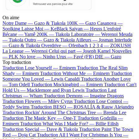
On aime
Notre Dame —
Gazo & Tiakola
100K —
Gazo
Casanova —
Soolking
Laisse Moi —
KeBlack
Saiyan —
Heuss L'enfoiré
Bécane —
Yamê
200K —
Tiakola
Laboratoire —
Werenoi
Meuda
—
Tiakola
Outro —
Gazo & Tiakola
Ailleurs —
Josman
Interlude
—
Gazo & Tiakola
Overdrive —
Ofenbach
1 2 3 4 —
ZOKUSH
La League —
Werenoi
Celui qui part —
Joseph Kamel
Nouvelles
—
PLK
No love —
Ninho
Urus —
Favé (FR)
DIE —
Gazo
Top traduction
Traduction Lose Yourself —
Eminem
Traduction The Real Slim
Shady —
Eminem
Traduction Without Me —
Eminem
Traduction
Someone You Loved —
Lewis Capaldi
Traduction Another Love
—
Tom Odell
Traduction Mockingbird —
Eminem
Traduction Can't
Hold Us —
Macklemore and Ryan Lewis
Traduction Last
Christmas —
Wham
Traduction Demons —
Imagine Dragons
Traduction Flowers —
Miley Cyrus
Traduction Lose Control —
Teddy Swims
Traduction BESO —
ROSALÍA & Rauw Alejandro
Traduction Rockin' Around The Christmas Tree —
Brenda Lee
Traduction The Magic Key —
One-T
Traduction Godzilla —
Eminem
Traduction What Was I Made For? —
Billie Eilish
Traduction Special —
Dave & Tiakola
Traduction Paint The Town
Red —
Doja Cat
Traduction All I Want For Christmas Is You —