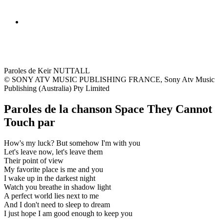
Paroles de Keir NUTTALL
© SONY ATV MUSIC PUBLISHING FRANCE, Sony Atv Music
Publishing (Australia) Pty Limited
Paroles de la chanson Space They Cannot
Touch par
How's my luck? But somehow I'm with you
Let's leave now, let's leave them
Their point of view
My favorite place is me and you
I wake up in the darkest night
Watch you breathe in shadow light
A perfect world lies next to me
And I don't need to sleep to dream
I just hope I am good enough to keep you