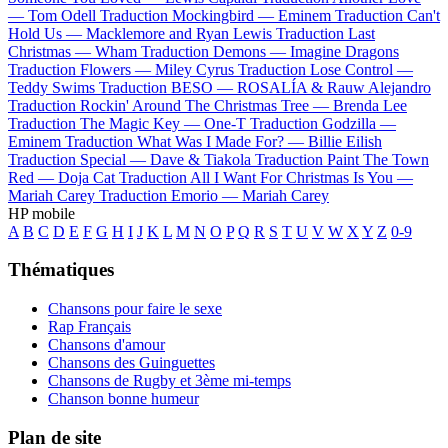
—
Tom Odell
Traduction Mockingbird —
Eminem
Traduction Can't
Hold Us —
Macklemore and Ryan Lewis
Traduction Last
Christmas —
Wham
Traduction Demons —
Imagine Dragons
Traduction Flowers —
Miley Cyrus
Traduction Lose Control —
Teddy Swims
Traduction BESO —
ROSALÍA & Rauw Alejandro
Traduction Rockin' Around The Christmas Tree —
Brenda Lee
Traduction The Magic Key —
One-T
Traduction Godzilla —
Eminem
Traduction What Was I Made For? —
Billie Eilish
Traduction Special —
Dave & Tiakola
Traduction Paint The Town
Red —
Doja Cat
Traduction All I Want For Christmas Is You —
Mariah Carey
Traduction Emorio —
Mariah Carey
HP mobile
A
B
C
D
E
F
G
H
I
J
K
L
M
N
O
P
Q
R
S
T
U
V
W
X
Y
Z
0-9
Thématiques
Chansons pour faire le sexe
Rap Français
Chansons d'amour
Chansons des Guinguettes
Chansons de Rugby et 3ème mi-temps
Chanson bonne humeur
Plan de site