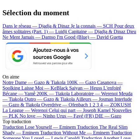
Sélection du moment
Dans le réseau — Djadja & Dinaz
Je la connais — SCH
Pour deux
âmes solitaires (Part. 1) — Luidji
Capitaine — Djadja & Dinaz
Dieu
Ne Ment Jamais — Damso
I'm Good (Blue) — David Guetta
On aime
Notre Dame —
Gazo & Tiakola
100K —
Gazo
Casanova —
Soolking
Laisse Moi —
KeBlack
Saiyan —
Heuss L'enfoiré
Bécane —
Yamê
200K —
Tiakola
Laboratoire —
Werenoi
Meuda
—
Tiakola
Outro —
Gazo & Tiakola
Ailleurs —
Josman
Interlude
—
Gazo & Tiakola
Overdrive —
Ofenbach
1 2 3 4 —
ZOKUSH
La League —
Werenoi
Celui qui part —
Joseph Kamel
Nouvelles
—
PLK
No love —
Ninho
Urus —
Favé (FR)
DIE —
Gazo
Top traduction
Traduction Lose Yourself —
Eminem
Traduction The Real Slim
Shady —
Eminem
Traduction Without Me —
Eminem
Traduction
Someone You Loved —
Lewis Capaldi
Traduction Another Love