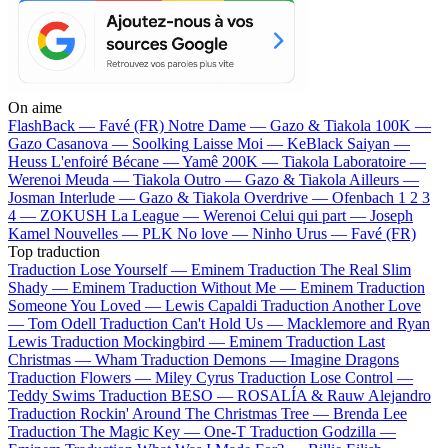
On aime
FlashBack —
Favé (FR)
Notre Dame —
Gazo & Tiakola
100K —
Gazo
Casanova —
Soolking
Laisse Moi —
KeBlack
Saiyan —
Heuss L'enfoiré
Bécane —
Yamê
200K —
Tiakola
Laboratoire —
Werenoi
Meuda —
Tiakola
Outro —
Gazo & Tiakola
Ailleurs —
Josman
Interlude —
Gazo & Tiakola
Overdrive —
Ofenbach
1 2 3
4 —
ZOKUSH
La League —
Werenoi
Celui qui part —
Joseph
Kamel
Nouvelles —
PLK
No love —
Ninho
Urus —
Favé (FR)
Top traduction
Traduction Lose Yourself —
Eminem
Traduction The Real Slim
Shady —
Eminem
Traduction Without Me —
Eminem
Traduction
Someone You Loved —
Lewis Capaldi
Traduction Another Love
—
Tom Odell
Traduction Can't Hold Us —
Macklemore and Ryan
Lewis
Traduction Mockingbird —
Eminem
Traduction Last
Christmas —
Wham
Traduction Demons —
Imagine Dragons
Traduction Flowers —
Miley Cyrus
Traduction Lose Control —
Teddy Swims
Traduction BESO —
ROSALÍA & Rauw Alejandro
Traduction Rockin' Around The Christmas Tree —
Brenda Lee
Traduction The Magic Key —
One-T
Traduction Godzilla —