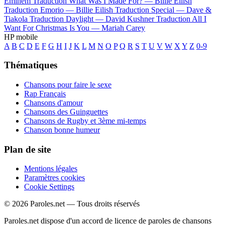
Eminem
Traduction What Was I Made For? —
Billie Eilish
Traduction Emorio —
Billie Eilish
Traduction Special —
Dave &
Tiakola
Traduction Daylight —
David Kushner
Traduction All I
Want For Christmas Is You —
Mariah Carey
HP mobile
A
B
C
D
E
F
G
H
I
J
K
L
M
N
O
P
Q
R
S
T
U
V
W
X
Y
Z
0-9
Thématiques
Chansons pour faire le sexe
Rap Français
Chansons d'amour
Chansons des Guinguettes
Chansons de Rugby et 3ème mi-temps
Chanson bonne humeur
Plan de site
Mentions légales
Paramètres cookies
Cookie Settings
© 2026 Paroles.net — Tous droits réservés
Paroles.net dispose d'un accord de licence de paroles de chansons