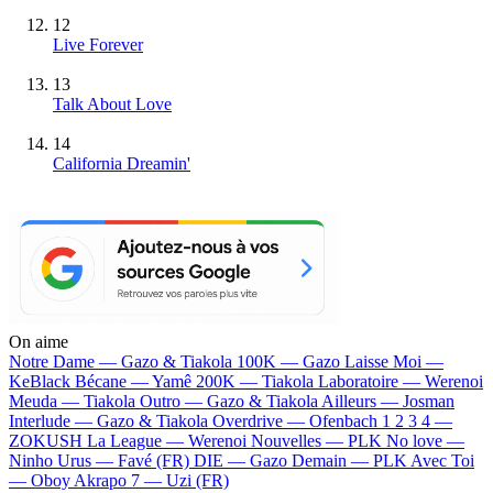
12
Live Forever
13
Talk About Love
14
California Dreamin'
On aime
Notre Dame —
Gazo & Tiakola
100K —
Gazo
Laisse Moi —
KeBlack
Bécane —
Yamê
200K —
Tiakola
Laboratoire —
Werenoi
Meuda —
Tiakola
Outro —
Gazo & Tiakola
Ailleurs —
Josman
Interlude —
Gazo & Tiakola
Overdrive —
Ofenbach
1 2 3 4 —
ZOKUSH
La League —
Werenoi
Nouvelles —
PLK
No love —
Ninho
Urus —
Favé (FR)
DIE —
Gazo
Demain —
PLK
Avec Toi
—
Oboy
Akrapo 7 —
Uzi (FR)