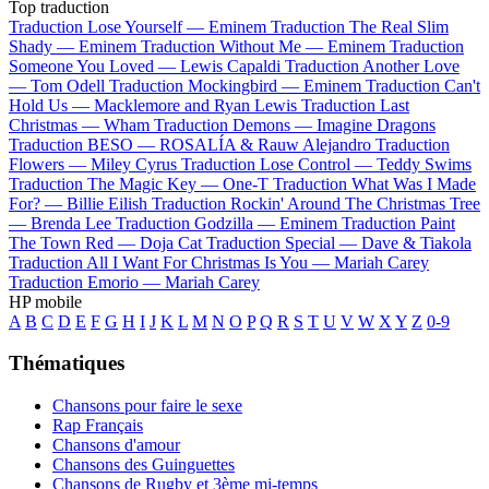
Top traduction
Traduction Lose Yourself —
Eminem
Traduction The Real Slim
Shady —
Eminem
Traduction Without Me —
Eminem
Traduction
Someone You Loved —
Lewis Capaldi
Traduction Another Love
—
Tom Odell
Traduction Mockingbird —
Eminem
Traduction Can't
Hold Us —
Macklemore and Ryan Lewis
Traduction Last
Christmas —
Wham
Traduction Demons —
Imagine Dragons
Traduction BESO —
ROSALÍA & Rauw Alejandro
Traduction
Flowers —
Miley Cyrus
Traduction Lose Control —
Teddy Swims
Traduction The Magic Key —
One-T
Traduction What Was I Made
For? —
Billie Eilish
Traduction Rockin' Around The Christmas Tree
—
Brenda Lee
Traduction Godzilla —
Eminem
Traduction Paint
The Town Red —
Doja Cat
Traduction Special —
Dave & Tiakola
Traduction All I Want For Christmas Is You —
Mariah Carey
Traduction Emorio —
Mariah Carey
HP mobile
A
B
C
D
E
F
G
H
I
J
K
L
M
N
O
P
Q
R
S
T
U
V
W
X
Y
Z
0-9
Thématiques
Chansons pour faire le sexe
Rap Français
Chansons d'amour
Chansons des Guinguettes
Chansons de Rugby et 3ème mi-temps