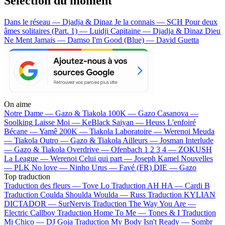
Sélection du moment
Dans le réseau — Djadja & Dinaz
Je la connais — SCH
Pour deux
âmes solitaires (Part. 1) — Luidji
Capitaine — Djadja & Dinaz
Dieu
Ne Ment Jamais — Damso
I'm Good (Blue) — David Guetta
On aime
Notre Dame —
Gazo & Tiakola
100K —
Gazo
Casanova —
Soolking
Laisse Moi —
KeBlack
Saiyan —
Heuss L'enfoiré
Bécane —
Yamê
200K —
Tiakola
Laboratoire —
Werenoi
Meuda
—
Tiakola
Outro —
Gazo & Tiakola
Ailleurs —
Josman
Interlude
—
Gazo & Tiakola
Overdrive —
Ofenbach
1 2 3 4 —
ZOKUSH
La League —
Werenoi
Celui qui part —
Joseph Kamel
Nouvelles
—
PLK
No love —
Ninho
Urus —
Favé (FR)
DIE —
Gazo
Top traduction
Traduction des fleurs —
Tove Lo
Traduction AH HA —
Cardi B
Traduction Coulda Shoulda Woulda —
Russ
Traduction KYLIAN
DICTADOR —
SurNervis
Traduction The Way You Are —
Electric Callboy
Traduction Home To Me —
Tones & I
Traduction
Mi Chico —
DJ Goja
Traduction My Body Isn't Ready —
Sombr