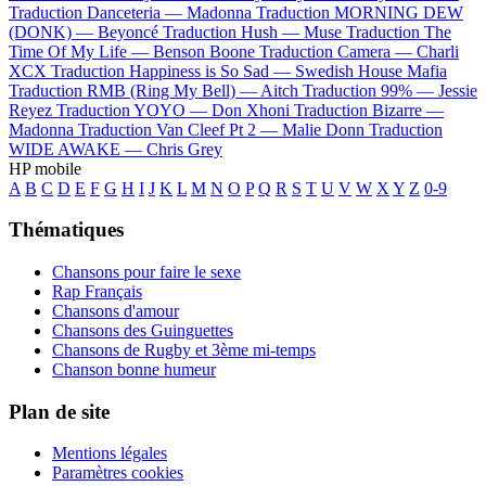
Traduction Danceteria —
Madonna
Traduction MORNING DEW
(DONK) —
Beyoncé
Traduction Hush —
Muse
Traduction The
Time Of My Life —
Benson Boone
Traduction Camera —
Charli
XCX
Traduction Happiness is So Sad —
Swedish House Mafia
Traduction RMB (Ring My Bell) —
Aitch
Traduction 99% —
Jessie
Reyez
Traduction YOYO —
Don Xhoni
Traduction Bizarre —
Madonna
Traduction Van Cleef Pt 2 —
Malie Donn
Traduction
WIDE AWAKE —
Chris Grey
HP mobile
A
B
C
D
E
F
G
H
I
J
K
L
M
N
O
P
Q
R
S
T
U
V
W
X
Y
Z
0-9
Thématiques
Chansons pour faire le sexe
Rap Français
Chansons d'amour
Chansons des Guinguettes
Chansons de Rugby et 3ème mi-temps
Chanson bonne humeur
Plan de site
Mentions légales
Paramètres cookies