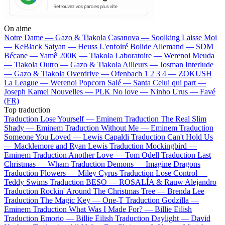
On aime
Notre Dame —
Gazo & Tiakola
Casanova —
Soolking
Laisse Moi
—
KeBlack
Saiyan —
Heuss L'enfoiré
Bolide Allemand —
SDM
Bécane —
Yamê
200K —
Tiakola
Laboratoire —
Werenoi
Meuda
—
Tiakola
Outro —
Gazo & Tiakola
Ailleurs —
Josman
Interlude
—
Gazo & Tiakola
Overdrive —
Ofenbach
1 2 3 4 —
ZOKUSH
La League —
Werenoi
Popcorn Salé —
Santa
Celui qui part —
Joseph Kamel
Nouvelles —
PLK
No love —
Ninho
Urus —
Favé
(FR)
Top traduction
Traduction Lose Yourself —
Eminem
Traduction The Real Slim
Shady —
Eminem
Traduction Without Me —
Eminem
Traduction
Someone You Loved —
Lewis Capaldi
Traduction Can't Hold Us
—
Macklemore and Ryan Lewis
Traduction Mockingbird —
Eminem
Traduction Another Love —
Tom Odell
Traduction Last
Christmas —
Wham
Traduction Demons —
Imagine Dragons
Traduction Flowers —
Miley Cyrus
Traduction Lose Control —
Teddy Swims
Traduction BESO —
ROSALÍA & Rauw Alejandro
Traduction Rockin' Around The Christmas Tree —
Brenda Lee
Traduction The Magic Key —
One-T
Traduction Godzilla —
Eminem
Traduction What Was I Made For? —
Billie Eilish
Traduction Emorio —
Billie Eilish
Traduction Daylight —
David