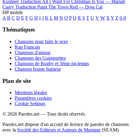
Kushner
Traduction All I Want For Christmas Is You —
Mariah
Carey
Traduction Paint The Town Red —
Doja Cat
HP mobile
A
B
C
D
E
F
G
H
I
J
K
L
M
N
O
P
Q
R
S
T
U
V
W
X
Y
Z
0-9
Thématiques
Chansons pour faire le sexe
Rap Français
Chansons d'amour
Chansons des Guinguettes
Chansons de Rugby et 3ème mi-temps
Chanson bonne humeur
Plan de site
Mentions légales
Paramètres cookies
Cookie Settings
© 2026 Paroles.net — Tous droits réservés
Paroles.net dispose d'un accord de licence de paroles de chansons
avec la
Société des Editeurs et Auteurs de Musique
(SEAM)