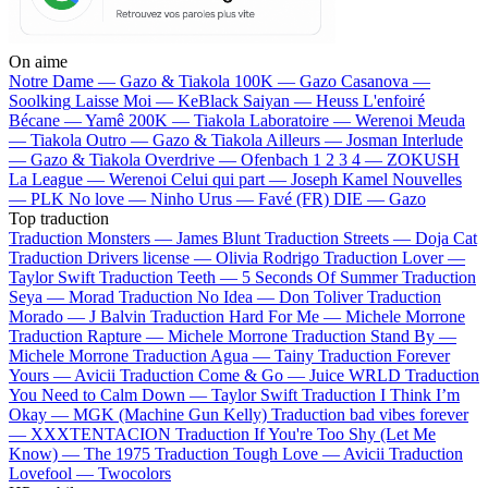
On aime
Notre Dame —
Gazo & Tiakola
100K —
Gazo
Casanova —
Soolking
Laisse Moi —
KeBlack
Saiyan —
Heuss L'enfoiré
Bécane —
Yamê
200K —
Tiakola
Laboratoire —
Werenoi
Meuda
—
Tiakola
Outro —
Gazo & Tiakola
Ailleurs —
Josman
Interlude
—
Gazo & Tiakola
Overdrive —
Ofenbach
1 2 3 4 —
ZOKUSH
La League —
Werenoi
Celui qui part —
Joseph Kamel
Nouvelles
—
PLK
No love —
Ninho
Urus —
Favé (FR)
DIE —
Gazo
Top traduction
Traduction Monsters —
James Blunt
Traduction Streets —
Doja Cat
Traduction Drivers license —
Olivia Rodrigo
Traduction Lover —
Taylor Swift
Traduction Teeth —
5 Seconds Of Summer
Traduction
Seya —
Morad
Traduction No Idea —
Don Toliver
Traduction
Morado —
J Balvin
Traduction Hard For Me —
Michele Morrone
Traduction Rapture —
Michele Morrone
Traduction Stand By —
Michele Morrone
Traduction Agua —
Tainy
Traduction Forever
Yours —
Avicii
Traduction Come & Go —
Juice WRLD
Traduction
You Need to Calm Down —
Taylor Swift
Traduction I Think I’m
Okay —
MGK (Machine Gun Kelly)
Traduction bad vibes forever
—
XXXTENTACION
Traduction If You're Too Shy (Let Me
Know) —
The 1975
Traduction Tough Love —
Avicii
Traduction
Lovefool —
Twocolors