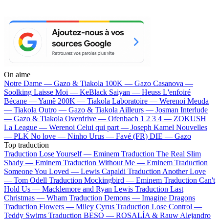
On aime
Notre Dame —
Gazo & Tiakola
100K —
Gazo
Casanova —
Soolking
Laisse Moi —
KeBlack
Saiyan —
Heuss L'enfoiré
Bécane —
Yamê
200K —
Tiakola
Laboratoire —
Werenoi
Meuda
—
Tiakola
Outro —
Gazo & Tiakola
Ailleurs —
Josman
Interlude
—
Gazo & Tiakola
Overdrive —
Ofenbach
1 2 3 4 —
ZOKUSH
La League —
Werenoi
Celui qui part —
Joseph Kamel
Nouvelles
—
PLK
No love —
Ninho
Urus —
Favé (FR)
DIE —
Gazo
Top traduction
Traduction Lose Yourself —
Eminem
Traduction The Real Slim
Shady —
Eminem
Traduction Without Me —
Eminem
Traduction
Someone You Loved —
Lewis Capaldi
Traduction Another Love
—
Tom Odell
Traduction Mockingbird —
Eminem
Traduction Can't
Hold Us —
Macklemore and Ryan Lewis
Traduction Last
Christmas —
Wham
Traduction Demons —
Imagine Dragons
Traduction Flowers —
Miley Cyrus
Traduction Lose Control —
Teddy Swims
Traduction BESO —
ROSALÍA & Rauw Alejandro