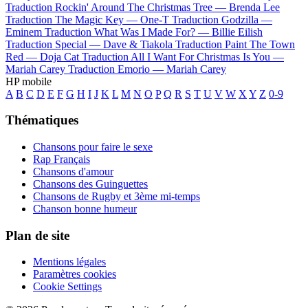
Traduction Rockin' Around The Christmas Tree —
Brenda Lee
Traduction The Magic Key —
One-T
Traduction Godzilla —
Eminem
Traduction What Was I Made For? —
Billie Eilish
Traduction Special —
Dave & Tiakola
Traduction Paint The Town
Red —
Doja Cat
Traduction All I Want For Christmas Is You —
Mariah Carey
Traduction Emorio —
Mariah Carey
HP mobile
A
B
C
D
E
F
G
H
I
J
K
L
M
N
O
P
Q
R
S
T
U
V
W
X
Y
Z
0-9
Thématiques
Chansons pour faire le sexe
Rap Français
Chansons d'amour
Chansons des Guinguettes
Chansons de Rugby et 3ème mi-temps
Chanson bonne humeur
Plan de site
Mentions légales
Paramètres cookies
Cookie Settings