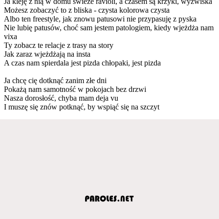
Ja kleję z nią w domu świeże ravioli, a czasem są krzyki, wyzwiska
Możesz zobaczyć to z bliska - czysta kolorowa czysta
Albo ten freestyle, jak znowu patusowi nie przypasuję z pyska
Nie lubię patusów, choć sam jestem patologiem, kiedy wjeżdża nam
vixa
Ty zobacz te relacje z trasy na story
Jak zaraz wjeżdżają na insta
A czas nam spierdala jest pizda chłopaki, jest pizda
Ja chcę cię dotknąć zanim złe dni
Pokażą nam samotność w pokojach bez drzwi
Nasza dorosłość, chyba mam deja vu
I muszę się znów potknąć, by wspiąć się na szczyt