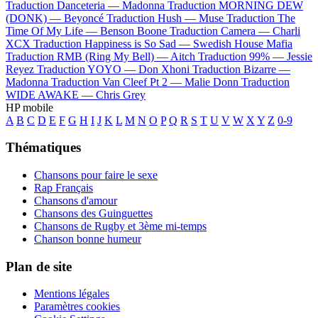
Traduction Danceteria —
Madonna
Traduction MORNING DEW
(DONK) —
Beyoncé
Traduction Hush —
Muse
Traduction The
Time Of My Life —
Benson Boone
Traduction Camera —
Charli
XCX
Traduction Happiness is So Sad —
Swedish House Mafia
Traduction RMB (Ring My Bell) —
Aitch
Traduction 99% —
Jessie
Reyez
Traduction YOYO —
Don Xhoni
Traduction Bizarre —
Madonna
Traduction Van Cleef Pt 2 —
Malie Donn
Traduction
WIDE AWAKE —
Chris Grey
HP mobile
A
B
C
D
E
F
G
H
I
J
K
L
M
N
O
P
Q
R
S
T
U
V
W
X
Y
Z
0-9
Thématiques
Chansons pour faire le sexe
Rap Français
Chansons d'amour
Chansons des Guinguettes
Chansons de Rugby et 3ème mi-temps
Chanson bonne humeur
Plan de site
Mentions légales
Paramètres cookies