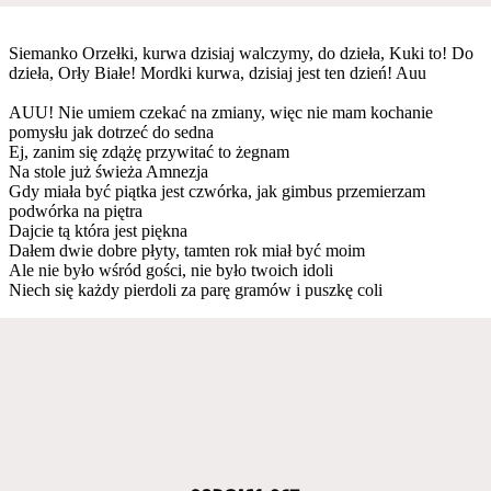
Siemanko Orzełki, kurwa dzisiaj walczymy, do dzieła, Kuki to! Do
dzieła, Orły Białe! Mordki kurwa, dzisiaj jest ten dzień! Auu
AUU! Nie umiem czekać na zmiany, więc nie mam kochanie
pomysłu jak dotrzeć do sedna
Ej, zanim się zdążę przywitać to żegnam
Na stole już świeża Amnezja
Gdy miała być piątka jest czwórka, jak gimbus przemierzam
podwórka na piętra
Dajcie tą która jest piękna
Dałem dwie dobre płyty, tamten rok miał być moim
Ale nie było wśród gości, nie było twoich idoli
Niech się każdy pierdoli za parę gramów i puszkę coli