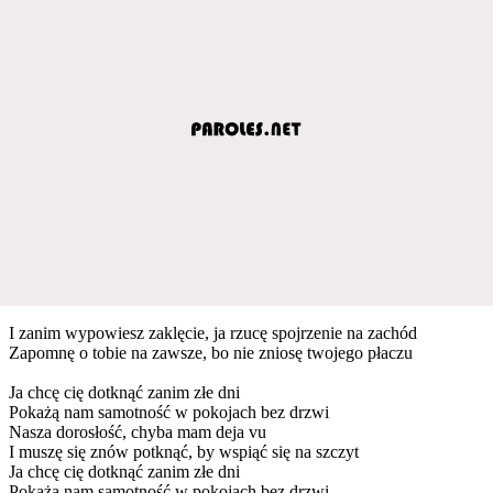
I zanim wypowiesz zaklęcie, ja rzucę spojrzenie na zachód
Zapomnę o tobie na zawsze, bo nie zniosę twojego płaczu
Ja chcę cię dotknąć zanim złe dni
Pokażą nam samotność w pokojach bez drzwi
Nasza dorosłość, chyba mam deja vu
I muszę się znów potknąć, by wspiąć się na szczyt
Ja chcę cię dotknąć zanim złe dni
Pokażą nam samotność w pokojach bez drzwi