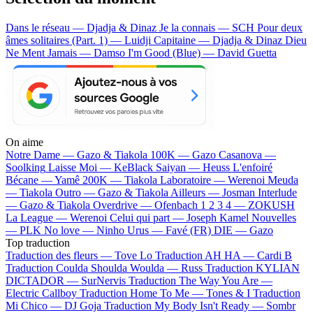
Dans le réseau — Djadja & Dinaz
Je la connais — SCH
Pour deux
âmes solitaires (Part. 1) — Luidji
Capitaine — Djadja & Dinaz
Dieu
Ne Ment Jamais — Damso
I'm Good (Blue) — David Guetta
On aime
Notre Dame —
Gazo & Tiakola
100K —
Gazo
Casanova —
Soolking
Laisse Moi —
KeBlack
Saiyan —
Heuss L'enfoiré
Bécane —
Yamê
200K —
Tiakola
Laboratoire —
Werenoi
Meuda
—
Tiakola
Outro —
Gazo & Tiakola
Ailleurs —
Josman
Interlude
—
Gazo & Tiakola
Overdrive —
Ofenbach
1 2 3 4 —
ZOKUSH
La League —
Werenoi
Celui qui part —
Joseph Kamel
Nouvelles
—
PLK
No love —
Ninho
Urus —
Favé (FR)
DIE —
Gazo
Top traduction
Traduction des fleurs —
Tove Lo
Traduction AH HA —
Cardi B
Traduction Coulda Shoulda Woulda —
Russ
Traduction KYLIAN
DICTADOR —
SurNervis
Traduction The Way You Are —
Electric Callboy
Traduction Home To Me —
Tones & I
Traduction
Mi Chico —
DJ Goja
Traduction My Body Isn't Ready —
Sombr