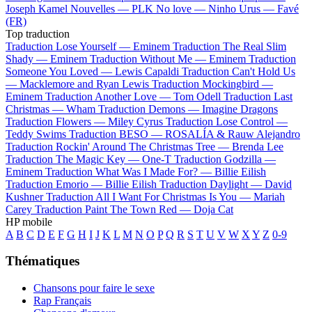
Joseph Kamel
Nouvelles —
PLK
No love —
Ninho
Urus —
Favé
(FR)
Top traduction
Traduction Lose Yourself —
Eminem
Traduction The Real Slim
Shady —
Eminem
Traduction Without Me —
Eminem
Traduction
Someone You Loved —
Lewis Capaldi
Traduction Can't Hold Us
—
Macklemore and Ryan Lewis
Traduction Mockingbird —
Eminem
Traduction Another Love —
Tom Odell
Traduction Last
Christmas —
Wham
Traduction Demons —
Imagine Dragons
Traduction Flowers —
Miley Cyrus
Traduction Lose Control —
Teddy Swims
Traduction BESO —
ROSALÍA & Rauw Alejandro
Traduction Rockin' Around The Christmas Tree —
Brenda Lee
Traduction The Magic Key —
One-T
Traduction Godzilla —
Eminem
Traduction What Was I Made For? —
Billie Eilish
Traduction Emorio —
Billie Eilish
Traduction Daylight —
David
Kushner
Traduction All I Want For Christmas Is You —
Mariah
Carey
Traduction Paint The Town Red —
Doja Cat
HP mobile
A
B
C
D
E
F
G
H
I
J
K
L
M
N
O
P
Q
R
S
T
U
V
W
X
Y
Z
0-9
Thématiques
Chansons pour faire le sexe
Rap Français