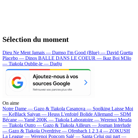
Sélection du moment
Dieu Ne Ment Jamais — Damso
I'm Good (Blue) — David Guetta
Placebo — Dinos
BALLE DANS LE COEUR — Ikaz Boi
M3lo
— Tiakola
Oublie-le — Dadju
On aime
Notre Dame —
Gazo & Tiakola
Casanova —
Soolking
Laisse Moi
—
KeBlack
Saiyan —
Heuss L'enfoiré
Bolide Allemand —
SDM
Bécane —
Yamê
200K —
Tiakola
Laboratoire —
Werenoi
Meuda
—
Tiakola
Outro —
Gazo & Tiakola
Ailleurs —
Josman
Interlude
—
Gazo & Tiakola
Overdrive —
Ofenbach
1 2 3 4 —
ZOKUSH
La League —
Werenoi
Popcorn Salé —
Santa
Celui qui part —