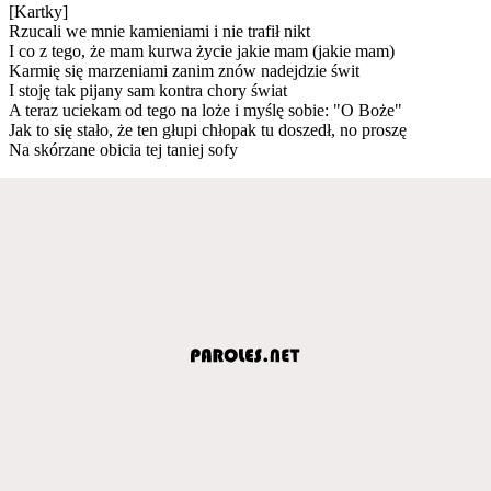
[Kartky]
Rzucali we mnie kamieniami i nie trafił nikt
I co z tego, że mam kurwa życie jakie mam (jakie mam)
Karmię się marzeniami zanim znów nadejdzie świt
I stoję tak pijany sam kontra chory świat
A teraz uciekam od tego na loże i myślę sobie: "O Boże"
Jak to się stało, że ten głupi chłopak tu doszedł, no proszę
Na skórzane obicia tej taniej sofy