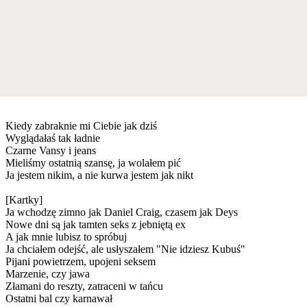
Kiedy zabraknie mi Ciebie jak dziś
Wyglądałaś tak ładnie
Czarne Vansy i jeans
Mieliśmy ostatnią szansę, ja wolałem pić
Ja jestem nikim, a nie kurwa jestem jak nikt
[Kartky]
Ja wchodzę zimno jak Daniel Craig, czasem jak Deys
Nowe dni są jak tamten seks z jebniętą ex
A jak mnie lubisz to spróbuj
Ja chciałem odejść, ale usłyszałem "Nie idziesz Kubuś"
Pijani powietrzem, upojeni seksem
Marzenie, czy jawa
Złamani do reszty, zatraceni w tańcu
Ostatni bal czy karnawał