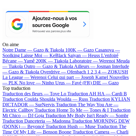
On aime
Notre Dame —
Gazo & Tiakola
100K —
Gazo
Casanova —
Soolking
Laisse Moi —
KeBlack
Saiyan —
Heuss L'enfoiré
Bécane —
Yamê
200K —
Tiakola
Laboratoire —
Werenoi
Meuda
—
Tiakola
Outro —
Gazo & Tiakola
Ailleurs —
Josman
Interlude
—
Gazo & Tiakola
Overdrive —
Ofenbach
1 2 3 4 —
ZOKUSH
La League —
Werenoi
Celui qui part —
Joseph Kamel
Nouvelles
—
PLK
No love —
Ninho
Urus —
Favé (FR)
DIE —
Gazo
Top traduction
Traduction des fleurs —
Tove Lo
Traduction AH HA —
Cardi B
Traduction Coulda Shoulda Woulda —
Russ
Traduction KYLIAN
DICTADOR —
SurNervis
Traduction The Way You Are —
Electric Callboy
Traduction Home To Me —
Tones & I
Traduction
Mi Chico —
DJ Goja
Traduction My Body Isn't Ready —
Sombr
Traduction Danceteria —
Madonna
Traduction MORNING DEW
(DONK) —
Beyoncé
Traduction Hush —
Muse
Traduction The
Time Of My Life —
Benson Boone
Traduction Camera —
Charli