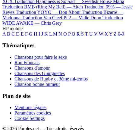
XCX
Traduction Happiness is So Sad —
Swedish House Mafia
Traduction RMB (Ring My Bell) —
Aitch
Traduction 99% —
Jessie
Reyez
Traduction YOYO —
Don Xhoni
Traduction Bizarre —
Madonna
Traduction Van Cleef Pt 2 —
Malie Donn
Traduction
WIDE AWAKE —
Chris Grey
HP mobile
A
B
C
D
E
F
G
H
I
J
K
L
M
N
O
P
Q
R
S
T
U
V
W
X
Y
Z
0-9
Thématiques
Chansons pour faire le sexe
Rap Français
Chansons d'amour
Chansons des Guinguettes
Chansons de Rugby et 3ème mi-temps
Chanson bonne humeur
Plan de site
Mentions légales
Paramètres cookies
Cookie Settings
© 2026 Paroles.net — Tous droits réservés