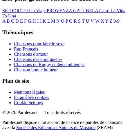
SEJODIOTO
Un Viaje
PROVENZA
GATÚBELA
Cairo
La Vida
Es Una
A
B
C
D
E
F
G
H
I
J
K
L
M
N
O
P
Q
R
S
T
U
V
W
X
Y
Z
0-9
Thématiques
Chansons pour faire le sexe
Rap Français
Chansons d'amour
Chansons des Guinguettes
Chansons de Rugby et 3ème mi-temps
Chanson bonne humeur
Plan de site
Mentions légales
Paramètres cookies
Cookie Settings
© 2026 Paroles.net — Tous droits réservés
Paroles.net dispose d'un accord de licence de paroles de chansons
avec la
Société des Editeurs et Auteurs de Musique
(SEAM)