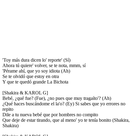
'Toy más dura dicen lo' reporte' (Sí)
Ahora tú quiere' volver, se te nota, mmm, sí
'Pérame ahí, que yo soy idiota (Ah)
Se te olvidó que estoy en otra
Y que te quedó grande La Bichota
[Shakira & KAROL G]
Bebé, ¿qué fue? (Fue), ¿no pues que muy tragaíto'? (Ah)
¿Qué haces buscándome el la'o? (Ey) Si sabes que yo errores no
repito
Dile a tu nueva bebé que por hombres no compito
Que deje de estar tirando, que al meno' yo te tenía bonito (Shakira,
Shakira)