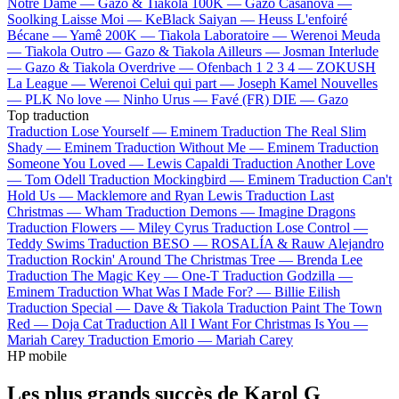
Notre Dame —
Gazo & Tiakola
100K —
Gazo
Casanova —
Soolking
Laisse Moi —
KeBlack
Saiyan —
Heuss L'enfoiré
Bécane —
Yamê
200K —
Tiakola
Laboratoire —
Werenoi
Meuda
—
Tiakola
Outro —
Gazo & Tiakola
Ailleurs —
Josman
Interlude
—
Gazo & Tiakola
Overdrive —
Ofenbach
1 2 3 4 —
ZOKUSH
La League —
Werenoi
Celui qui part —
Joseph Kamel
Nouvelles
—
PLK
No love —
Ninho
Urus —
Favé (FR)
DIE —
Gazo
Top traduction
Traduction Lose Yourself —
Eminem
Traduction The Real Slim
Shady —
Eminem
Traduction Without Me —
Eminem
Traduction
Someone You Loved —
Lewis Capaldi
Traduction Another Love
—
Tom Odell
Traduction Mockingbird —
Eminem
Traduction Can't
Hold Us —
Macklemore and Ryan Lewis
Traduction Last
Christmas —
Wham
Traduction Demons —
Imagine Dragons
Traduction Flowers —
Miley Cyrus
Traduction Lose Control —
Teddy Swims
Traduction BESO —
ROSALÍA & Rauw Alejandro
Traduction Rockin' Around The Christmas Tree —
Brenda Lee
Traduction The Magic Key —
One-T
Traduction Godzilla —
Eminem
Traduction What Was I Made For? —
Billie Eilish
Traduction Special —
Dave & Tiakola
Traduction Paint The Town
Red —
Doja Cat
Traduction All I Want For Christmas Is You —
Mariah Carey
Traduction Emorio —
Mariah Carey
HP mobile
Les plus grands succès de Karol G