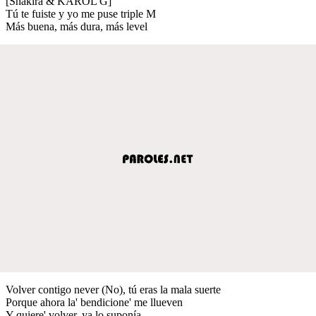
[Shakira & KAROL G]
Tú te fuiste y yo me puse triple M
Más buena, más dura, más level
Volver contigo never (No), tú eras la mala suerte
Porque ahora la' bendicione' me llueven
Y quiere' volver, ya lo suponía