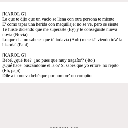
[KAROL G]
La que te dijo que un vacío se llena con otra persona te miente
E' como tapar una herida con maquillaje: no se ve, pero se siente
Te fuiste diciendo que me superaste (Ey) y te conseguiste nueva
novia (Novia)
Lo que ella no sabe es que tú todavía (Auh) me está' viendo to'a' la
historia' (Papi)
[KAROL G]
Bebé, ¿qué fue?, ¿no pues que muy tragaíto'? (-íto')
¿Qué hace' buscándome el la'o? Si sabes que yo errore' no repito
(Eh, papi)
Dile a tu nueva bebé que por hombre' no compito