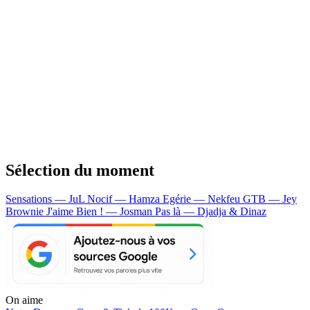
Sélection du moment
Sensations — JuL
Nocif — Hamza
Egérie — Nekfeu
GTB — Jey
Brownie
J'aime Bien ! — Josman
Pas là — Djadja & Dinaz
On aime