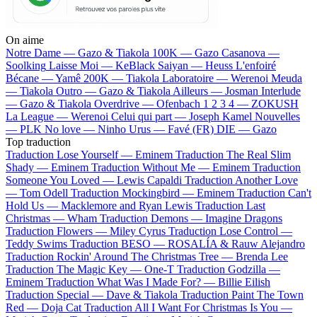
On aime
Notre Dame —
Gazo & Tiakola
100K —
Gazo
Casanova —
Soolking
Laisse Moi —
KeBlack
Saiyan —
Heuss L'enfoiré
Bécane —
Yamê
200K —
Tiakola
Laboratoire —
Werenoi
Meuda
—
Tiakola
Outro —
Gazo & Tiakola
Ailleurs —
Josman
Interlude
—
Gazo & Tiakola
Overdrive —
Ofenbach
1 2 3 4 —
ZOKUSH
La League —
Werenoi
Celui qui part —
Joseph Kamel
Nouvelles
—
PLK
No love —
Ninho
Urus —
Favé (FR)
DIE —
Gazo
Top traduction
Traduction Lose Yourself —
Eminem
Traduction The Real Slim
Shady —
Eminem
Traduction Without Me —
Eminem
Traduction
Someone You Loved —
Lewis Capaldi
Traduction Another Love
—
Tom Odell
Traduction Mockingbird —
Eminem
Traduction Can't
Hold Us —
Macklemore and Ryan Lewis
Traduction Last
Christmas —
Wham
Traduction Demons —
Imagine Dragons
Traduction Flowers —
Miley Cyrus
Traduction Lose Control —
Teddy Swims
Traduction BESO —
ROSALÍA & Rauw Alejandro
Traduction Rockin' Around The Christmas Tree —
Brenda Lee
Traduction The Magic Key —
One-T
Traduction Godzilla —
Eminem
Traduction What Was I Made For? —
Billie Eilish
Traduction Special —
Dave & Tiakola
Traduction Paint The Town
Red —
Doja Cat
Traduction All I Want For Christmas Is You —