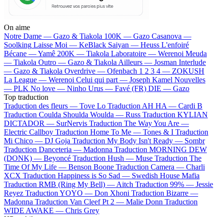
On aime
Notre Dame —
Gazo & Tiakola
100K —
Gazo
Casanova —
Soolking
Laisse Moi —
KeBlack
Saiyan —
Heuss L'enfoiré
Bécane —
Yamê
200K —
Tiakola
Laboratoire —
Werenoi
Meuda
—
Tiakola
Outro —
Gazo & Tiakola
Ailleurs —
Josman
Interlude
—
Gazo & Tiakola
Overdrive —
Ofenbach
1 2 3 4 —
ZOKUSH
La League —
Werenoi
Celui qui part —
Joseph Kamel
Nouvelles
—
PLK
No love —
Ninho
Urus —
Favé (FR)
DIE —
Gazo
Top traduction
Traduction des fleurs —
Tove Lo
Traduction AH HA —
Cardi B
Traduction Coulda Shoulda Woulda —
Russ
Traduction KYLIAN
DICTADOR —
SurNervis
Traduction The Way You Are —
Electric Callboy
Traduction Home To Me —
Tones & I
Traduction
Mi Chico —
DJ Goja
Traduction My Body Isn't Ready —
Sombr
Traduction Danceteria —
Madonna
Traduction MORNING DEW
(DONK) —
Beyoncé
Traduction Hush —
Muse
Traduction The
Time Of My Life —
Benson Boone
Traduction Camera —
Charli
XCX
Traduction Happiness is So Sad —
Swedish House Mafia
Traduction RMB (Ring My Bell) —
Aitch
Traduction 99% —
Jessie
Reyez
Traduction YOYO —
Don Xhoni
Traduction Bizarre —
Madonna
Traduction Van Cleef Pt 2 —
Malie Donn
Traduction
WIDE AWAKE —
Chris Grey