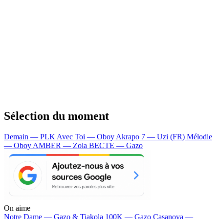
Sélection du moment
Demain — PLK
Avec Toi — Oboy
Akrapo 7 — Uzi (FR)
Mélodie
— Oboy
AMBER — Zola
BECTE — Gazo
On aime
Notre Dame —
Gazo & Tiakola
100K —
Gazo
Casanova —