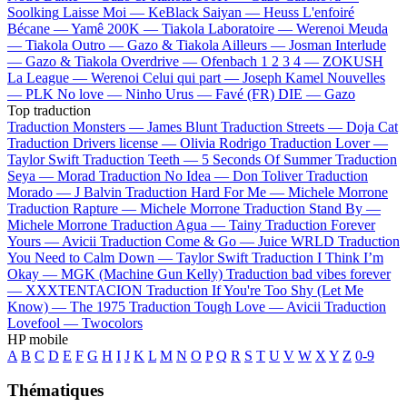
Soolking
Laisse Moi —
KeBlack
Saiyan —
Heuss L'enfoiré
Bécane —
Yamê
200K —
Tiakola
Laboratoire —
Werenoi
Meuda
—
Tiakola
Outro —
Gazo & Tiakola
Ailleurs —
Josman
Interlude
—
Gazo & Tiakola
Overdrive —
Ofenbach
1 2 3 4 —
ZOKUSH
La League —
Werenoi
Celui qui part —
Joseph Kamel
Nouvelles
—
PLK
No love —
Ninho
Urus —
Favé (FR)
DIE —
Gazo
Top traduction
Traduction Monsters —
James Blunt
Traduction Streets —
Doja Cat
Traduction Drivers license —
Olivia Rodrigo
Traduction Lover —
Taylor Swift
Traduction Teeth —
5 Seconds Of Summer
Traduction
Seya —
Morad
Traduction No Idea —
Don Toliver
Traduction
Morado —
J Balvin
Traduction Hard For Me —
Michele Morrone
Traduction Rapture —
Michele Morrone
Traduction Stand By —
Michele Morrone
Traduction Agua —
Tainy
Traduction Forever
Yours —
Avicii
Traduction Come & Go —
Juice WRLD
Traduction
You Need to Calm Down —
Taylor Swift
Traduction I Think I’m
Okay —
MGK (Machine Gun Kelly)
Traduction bad vibes forever
—
XXXTENTACION
Traduction If You're Too Shy (Let Me
Know) —
The 1975
Traduction Tough Love —
Avicii
Traduction
Lovefool —
Twocolors
HP mobile
A
B
C
D
E
F
G
H
I
J
K
L
M
N
O
P
Q
R
S
T
U
V
W
X
Y
Z
0-9
Thématiques