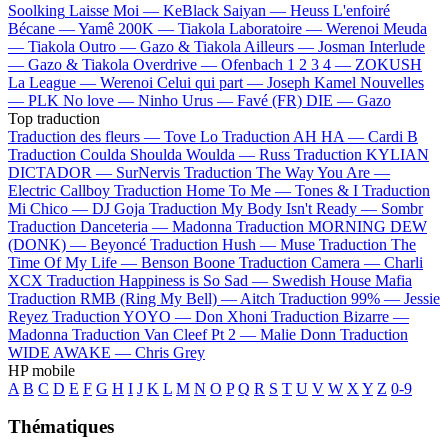
Soolking
Laisse Moi —
KeBlack
Saiyan —
Heuss L'enfoiré
Bécane —
Yamê
200K —
Tiakola
Laboratoire —
Werenoi
Meuda
—
Tiakola
Outro —
Gazo & Tiakola
Ailleurs —
Josman
Interlude
—
Gazo & Tiakola
Overdrive —
Ofenbach
1 2 3 4 —
ZOKUSH
La League —
Werenoi
Celui qui part —
Joseph Kamel
Nouvelles
—
PLK
No love —
Ninho
Urus —
Favé (FR)
DIE —
Gazo
Top traduction
Traduction des fleurs —
Tove Lo
Traduction AH HA —
Cardi B
Traduction Coulda Shoulda Woulda —
Russ
Traduction KYLIAN
DICTADOR —
SurNervis
Traduction The Way You Are —
Electric Callboy
Traduction Home To Me —
Tones & I
Traduction
Mi Chico —
DJ Goja
Traduction My Body Isn't Ready —
Sombr
Traduction Danceteria —
Madonna
Traduction MORNING DEW
(DONK) —
Beyoncé
Traduction Hush —
Muse
Traduction The
Time Of My Life —
Benson Boone
Traduction Camera —
Charli
XCX
Traduction Happiness is So Sad —
Swedish House Mafia
Traduction RMB (Ring My Bell) —
Aitch
Traduction 99% —
Jessie
Reyez
Traduction YOYO —
Don Xhoni
Traduction Bizarre —
Madonna
Traduction Van Cleef Pt 2 —
Malie Donn
Traduction
WIDE AWAKE —
Chris Grey
HP mobile
A
B
C
D
E
F
G
H
I
J
K
L
M
N
O
P
Q
R
S
T
U
V
W
X
Y
Z
0-9
Thématiques