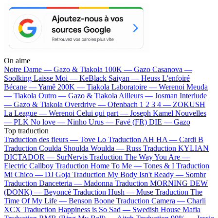
On aime
Notre Dame —
Gazo & Tiakola
100K —
Gazo
Casanova —
Soolking
Laisse Moi —
KeBlack
Saiyan —
Heuss L'enfoiré
Bécane —
Yamê
200K —
Tiakola
Laboratoire —
Werenoi
Meuda
—
Tiakola
Outro —
Gazo & Tiakola
Ailleurs —
Josman
Interlude
—
Gazo & Tiakola
Overdrive —
Ofenbach
1 2 3 4 —
ZOKUSH
La League —
Werenoi
Celui qui part —
Joseph Kamel
Nouvelles
—
PLK
No love —
Ninho
Urus —
Favé (FR)
DIE —
Gazo
Top traduction
Traduction des fleurs —
Tove Lo
Traduction AH HA —
Cardi B
Traduction Coulda Shoulda Woulda —
Russ
Traduction KYLIAN
DICTADOR —
SurNervis
Traduction The Way You Are —
Electric Callboy
Traduction Home To Me —
Tones & I
Traduction
Mi Chico —
DJ Goja
Traduction My Body Isn't Ready —
Sombr
Traduction Danceteria —
Madonna
Traduction MORNING DEW
(DONK) —
Beyoncé
Traduction Hush —
Muse
Traduction The
Time Of My Life —
Benson Boone
Traduction Camera —
Charli
XCX
Traduction Happiness is So Sad —
Swedish House Mafia