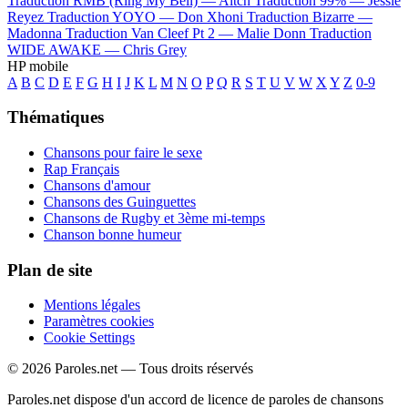
Traduction RMB (Ring My Bell) —
Aitch
Traduction 99% —
Jessie
Reyez
Traduction YOYO —
Don Xhoni
Traduction Bizarre —
Madonna
Traduction Van Cleef Pt 2 —
Malie Donn
Traduction
WIDE AWAKE —
Chris Grey
HP mobile
A
B
C
D
E
F
G
H
I
J
K
L
M
N
O
P
Q
R
S
T
U
V
W
X
Y
Z
0-9
Thématiques
Chansons pour faire le sexe
Rap Français
Chansons d'amour
Chansons des Guinguettes
Chansons de Rugby et 3ème mi-temps
Chanson bonne humeur
Plan de site
Mentions légales
Paramètres cookies
Cookie Settings
© 2026 Paroles.net — Tous droits réservés
Paroles.net dispose d'un accord de licence de paroles de chansons