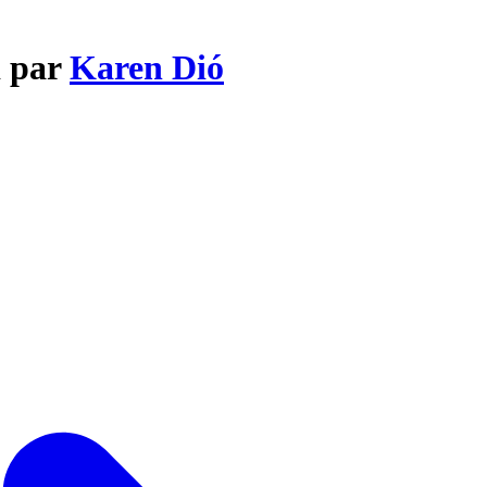
d par
Karen Dió