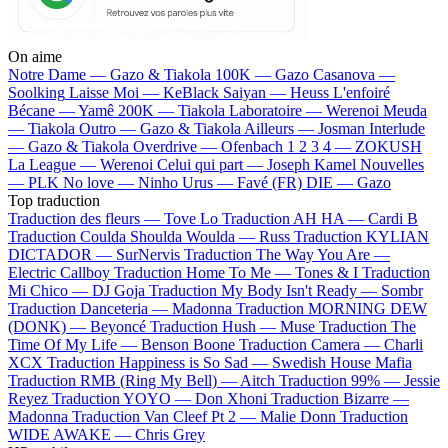
On aime
Notre Dame —
Gazo & Tiakola
100K —
Gazo
Casanova —
Soolking
Laisse Moi —
KeBlack
Saiyan —
Heuss L'enfoiré
Bécane —
Yamê
200K —
Tiakola
Laboratoire —
Werenoi
Meuda
—
Tiakola
Outro —
Gazo & Tiakola
Ailleurs —
Josman
Interlude
—
Gazo & Tiakola
Overdrive —
Ofenbach
1 2 3 4 —
ZOKUSH
La League —
Werenoi
Celui qui part —
Joseph Kamel
Nouvelles
—
PLK
No love —
Ninho
Urus —
Favé (FR)
DIE —
Gazo
Top traduction
Traduction des fleurs —
Tove Lo
Traduction AH HA —
Cardi B
Traduction Coulda Shoulda Woulda —
Russ
Traduction KYLIAN
DICTADOR —
SurNervis
Traduction The Way You Are —
Electric Callboy
Traduction Home To Me —
Tones & I
Traduction
Mi Chico —
DJ Goja
Traduction My Body Isn't Ready —
Sombr
Traduction Danceteria —
Madonna
Traduction MORNING DEW
(DONK) —
Beyoncé
Traduction Hush —
Muse
Traduction The
Time Of My Life —
Benson Boone
Traduction Camera —
Charli
XCX
Traduction Happiness is So Sad —
Swedish House Mafia
Traduction RMB (Ring My Bell) —
Aitch
Traduction 99% —
Jessie
Reyez
Traduction YOYO —
Don Xhoni
Traduction Bizarre —
Madonna
Traduction Van Cleef Pt 2 —
Malie Donn
Traduction
WIDE AWAKE —
Chris Grey