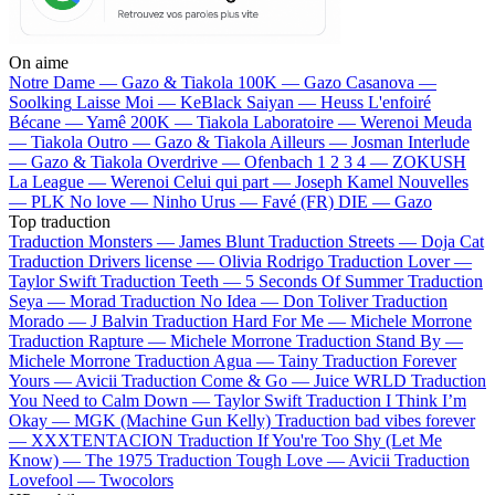
On aime
Notre Dame —
Gazo & Tiakola
100K —
Gazo
Casanova —
Soolking
Laisse Moi —
KeBlack
Saiyan —
Heuss L'enfoiré
Bécane —
Yamê
200K —
Tiakola
Laboratoire —
Werenoi
Meuda
—
Tiakola
Outro —
Gazo & Tiakola
Ailleurs —
Josman
Interlude
—
Gazo & Tiakola
Overdrive —
Ofenbach
1 2 3 4 —
ZOKUSH
La League —
Werenoi
Celui qui part —
Joseph Kamel
Nouvelles
—
PLK
No love —
Ninho
Urus —
Favé (FR)
DIE —
Gazo
Top traduction
Traduction Monsters —
James Blunt
Traduction Streets —
Doja Cat
Traduction Drivers license —
Olivia Rodrigo
Traduction Lover —
Taylor Swift
Traduction Teeth —
5 Seconds Of Summer
Traduction
Seya —
Morad
Traduction No Idea —
Don Toliver
Traduction
Morado —
J Balvin
Traduction Hard For Me —
Michele Morrone
Traduction Rapture —
Michele Morrone
Traduction Stand By —
Michele Morrone
Traduction Agua —
Tainy
Traduction Forever
Yours —
Avicii
Traduction Come & Go —
Juice WRLD
Traduction
You Need to Calm Down —
Taylor Swift
Traduction I Think I’m
Okay —
MGK (Machine Gun Kelly)
Traduction bad vibes forever
—
XXXTENTACION
Traduction If You're Too Shy (Let Me
Know) —
The 1975
Traduction Tough Love —
Avicii
Traduction
Lovefool —
Twocolors