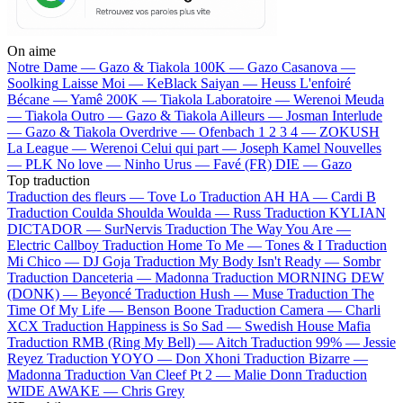
On aime
Notre Dame —
Gazo & Tiakola
100K —
Gazo
Casanova —
Soolking
Laisse Moi —
KeBlack
Saiyan —
Heuss L'enfoiré
Bécane —
Yamê
200K —
Tiakola
Laboratoire —
Werenoi
Meuda
—
Tiakola
Outro —
Gazo & Tiakola
Ailleurs —
Josman
Interlude
—
Gazo & Tiakola
Overdrive —
Ofenbach
1 2 3 4 —
ZOKUSH
La League —
Werenoi
Celui qui part —
Joseph Kamel
Nouvelles
—
PLK
No love —
Ninho
Urus —
Favé (FR)
DIE —
Gazo
Top traduction
Traduction des fleurs —
Tove Lo
Traduction AH HA —
Cardi B
Traduction Coulda Shoulda Woulda —
Russ
Traduction KYLIAN
DICTADOR —
SurNervis
Traduction The Way You Are —
Electric Callboy
Traduction Home To Me —
Tones & I
Traduction
Mi Chico —
DJ Goja
Traduction My Body Isn't Ready —
Sombr
Traduction Danceteria —
Madonna
Traduction MORNING DEW
(DONK) —
Beyoncé
Traduction Hush —
Muse
Traduction The
Time Of My Life —
Benson Boone
Traduction Camera —
Charli
XCX
Traduction Happiness is So Sad —
Swedish House Mafia
Traduction RMB (Ring My Bell) —
Aitch
Traduction 99% —
Jessie
Reyez
Traduction YOYO —
Don Xhoni
Traduction Bizarre —
Madonna
Traduction Van Cleef Pt 2 —
Malie Donn
Traduction
WIDE AWAKE —
Chris Grey