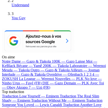
2
Understand
3
You Guy
On aime
Notre Dame —
Gazo & Tiakola
100K —
Gazo
Laisse Moi —
KeBlack
Bécane —
Yamê
200K —
Tiakola
Laboratoire —
Werenoi
Meuda —
Tiakola
Outro —
Gazo & Tiakola
Ailleurs —
Josman
Interlude —
Gazo & Tiakola
Overdrive —
Ofenbach
1 2 3 4 —
ZOKUSH
La League —
Werenoi
Nouvelles —
PLK
No love —
Ninho
Urus —
Favé (FR)
DIE —
Gazo
Demain —
PLK
Avec Toi
—
Oboy
Akrapo 7 —
Uzi (FR)
Top traduction
Traduction Lose Yourself —
Eminem
Traduction The Real Slim
Shady —
Eminem
Traduction Without Me —
Eminem
Traduction
Someone You Loved —
Lewis Capaldi
Traduction Another Love