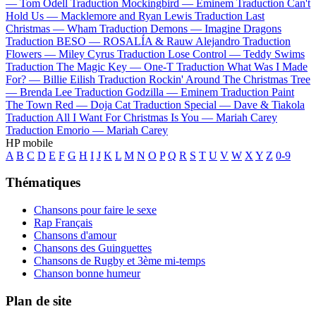
—
Tom Odell
Traduction Mockingbird —
Eminem
Traduction Can't
Hold Us —
Macklemore and Ryan Lewis
Traduction Last
Christmas —
Wham
Traduction Demons —
Imagine Dragons
Traduction BESO —
ROSALÍA & Rauw Alejandro
Traduction
Flowers —
Miley Cyrus
Traduction Lose Control —
Teddy Swims
Traduction The Magic Key —
One-T
Traduction What Was I Made
For? —
Billie Eilish
Traduction Rockin' Around The Christmas Tree
—
Brenda Lee
Traduction Godzilla —
Eminem
Traduction Paint
The Town Red —
Doja Cat
Traduction Special —
Dave & Tiakola
Traduction All I Want For Christmas Is You —
Mariah Carey
Traduction Emorio —
Mariah Carey
HP mobile
A
B
C
D
E
F
G
H
I
J
K
L
M
N
O
P
Q
R
S
T
U
V
W
X
Y
Z
0-9
Thématiques
Chansons pour faire le sexe
Rap Français
Chansons d'amour
Chansons des Guinguettes
Chansons de Rugby et 3ème mi-temps
Chanson bonne humeur
Plan de site