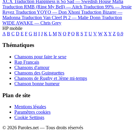
XCX
Traduction Happiness is So Sad —
Swedish House Mafia
Traduction RMB (Ring My Bell) —
Aitch
Traduction 99% —
Jessie
Reyez
Traduction YOYO —
Don Xhoni
Traduction Bizarre —
Madonna
Traduction Van Cleef Pt 2 —
Malie Donn
Traduction
WIDE AWAKE —
Chris Grey
HP mobile
A
B
C
D
E
F
G
H
I
J
K
L
M
N
O
P
Q
R
S
T
U
V
W
X
Y
Z
0-9
Thématiques
Chansons pour faire le sexe
Rap Français
Chansons d'amour
Chansons des Guinguettes
Chansons de Rugby et 3ème mi-temps
Chanson bonne humeur
Plan de site
Mentions légales
Paramètres cookies
Cookie Settings
© 2026 Paroles.net — Tous droits réservés