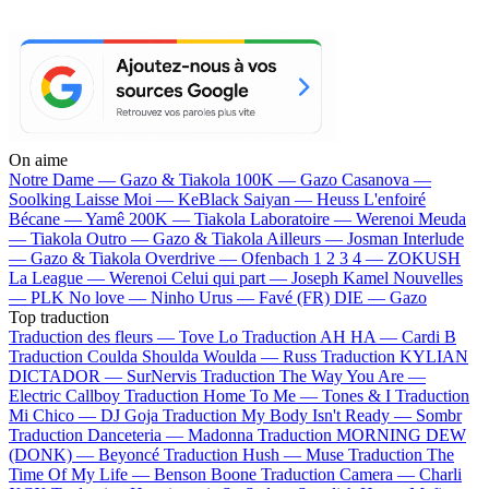
On aime
Notre Dame —
Gazo & Tiakola
100K —
Gazo
Casanova —
Soolking
Laisse Moi —
KeBlack
Saiyan —
Heuss L'enfoiré
Bécane —
Yamê
200K —
Tiakola
Laboratoire —
Werenoi
Meuda
—
Tiakola
Outro —
Gazo & Tiakola
Ailleurs —
Josman
Interlude
—
Gazo & Tiakola
Overdrive —
Ofenbach
1 2 3 4 —
ZOKUSH
La League —
Werenoi
Celui qui part —
Joseph Kamel
Nouvelles
—
PLK
No love —
Ninho
Urus —
Favé (FR)
DIE —
Gazo
Top traduction
Traduction des fleurs —
Tove Lo
Traduction AH HA —
Cardi B
Traduction Coulda Shoulda Woulda —
Russ
Traduction KYLIAN
DICTADOR —
SurNervis
Traduction The Way You Are —
Electric Callboy
Traduction Home To Me —
Tones & I
Traduction
Mi Chico —
DJ Goja
Traduction My Body Isn't Ready —
Sombr
Traduction Danceteria —
Madonna
Traduction MORNING DEW
(DONK) —
Beyoncé
Traduction Hush —
Muse
Traduction The
Time Of My Life —
Benson Boone
Traduction Camera —
Charli