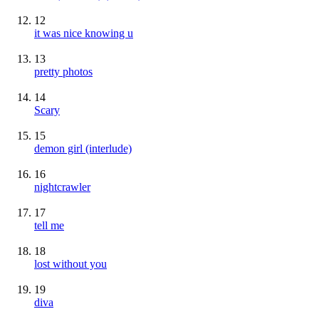
12
it was nice knowing u
13
pretty photos
14
Scary
15
demon girl (interlude)
16
nightcrawler
17
tell me
18
lost without you
19
diva