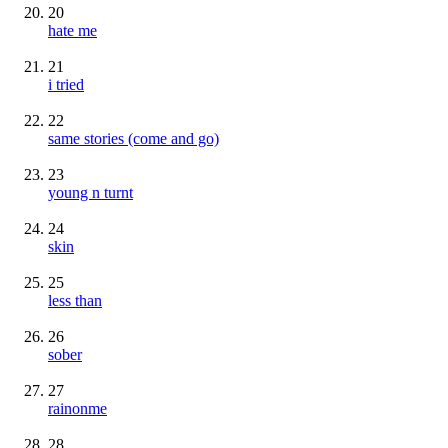
20
hate me
21
i tried
22
same stories (come and go)
23
young n turnt
24
skin
25
less than
26
sober
27
rainonme
28