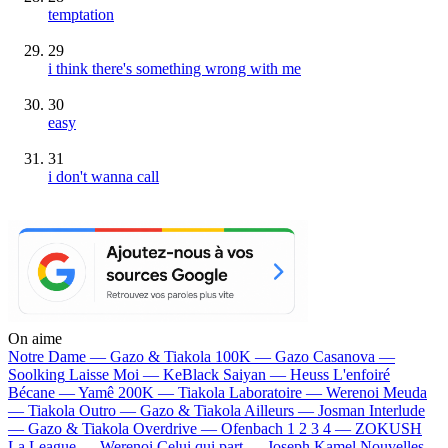
temptation
29
i think there's something wrong with me
30
easy
31
i don't wanna call
On aime
Notre Dame —
Gazo & Tiakola
100K —
Gazo
Casanova —
Soolking
Laisse Moi —
KeBlack
Saiyan —
Heuss L'enfoiré
Bécane —
Yamê
200K —
Tiakola
Laboratoire —
Werenoi
Meuda
—
Tiakola
Outro —
Gazo & Tiakola
Ailleurs —
Josman
Interlude
—
Gazo & Tiakola
Overdrive —
Ofenbach
1 2 3 4 —
ZOKUSH
La League —
Werenoi
Celui qui part —
Joseph Kamel
Nouvelles