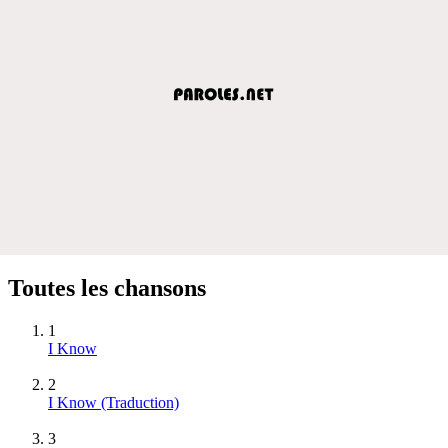
Toutes les chansons
1
I Know
2
I Know (Traduction)
3