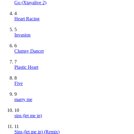
Go (Xtayalive 2)
4
Heart Racing
5
Invasion
6
Clumsy Dancer
7
Plastic Heart
8
Five
9
marry me
10
sins (let me in)
11
Sins (let me in) (Remix)