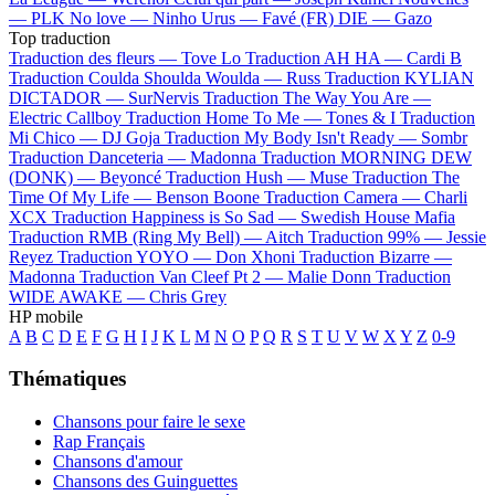
—
PLK
No love —
Ninho
Urus —
Favé (FR)
DIE —
Gazo
Top traduction
Traduction des fleurs —
Tove Lo
Traduction AH HA —
Cardi B
Traduction Coulda Shoulda Woulda —
Russ
Traduction KYLIAN
DICTADOR —
SurNervis
Traduction The Way You Are —
Electric Callboy
Traduction Home To Me —
Tones & I
Traduction
Mi Chico —
DJ Goja
Traduction My Body Isn't Ready —
Sombr
Traduction Danceteria —
Madonna
Traduction MORNING DEW
(DONK) —
Beyoncé
Traduction Hush —
Muse
Traduction The
Time Of My Life —
Benson Boone
Traduction Camera —
Charli
XCX
Traduction Happiness is So Sad —
Swedish House Mafia
Traduction RMB (Ring My Bell) —
Aitch
Traduction 99% —
Jessie
Reyez
Traduction YOYO —
Don Xhoni
Traduction Bizarre —
Madonna
Traduction Van Cleef Pt 2 —
Malie Donn
Traduction
WIDE AWAKE —
Chris Grey
HP mobile
A
B
C
D
E
F
G
H
I
J
K
L
M
N
O
P
Q
R
S
T
U
V
W
X
Y
Z
0-9
Thématiques
Chansons pour faire le sexe
Rap Français
Chansons d'amour
Chansons des Guinguettes